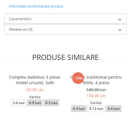
Informatii conformitate produs
Caracteristici
Review-uri
(0)
PRODUSE SIMILARE
Compleu bebelusi 3 piese,
Costum traditional pentru
-10%
model ursulet, Safir
fetite, 4 piese
69,99 Lei
149,00 Lei
134,00 Lei
Varsta:
Varsta:
3-6 luni
6-9 luni
0-3 luni
0-3 luni
9-12 luni
3-6 luni