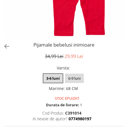
Pijamale bebelusi inimioare
34,99 Lei
29,99 Lei
Varsta
:
3-6 luni
6-9 luni
Marime
:
68 CM
STOC EPUIZAT
Durata de livrare:
1
Cod Produs:
C391014
Ai nevoie de ajutor?
0774980197