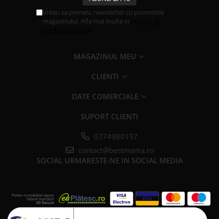
Vreau sa primesc newsletter cu promotiile
magazinului. Afla mai multe in
Politica de
Confidentialitate
MAGAZINUL MEU
CLIENTI
DATE COMERCIALE
SUPORT CLIENTI
0774980197
contact@bestmama.ro
SOCIAL
URMARESTE-NE IN SOCIAL MEDIA