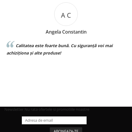
A C
Angela Constantin
Calitatea este foarte bună. Cu siguranță voi mai
l
achiziționa și alte produse!
p
Newsletter
Nu rata ofertele si promotiile noastre