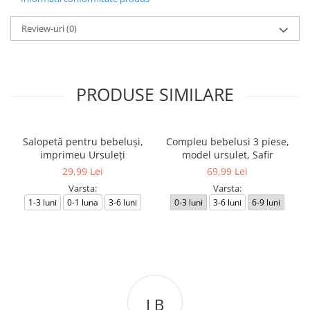
Review-uri
(0)
PRODUSE SIMILARE
Salopetă pentru bebeluși,
Compleu bebelusi 3 piese,
imprimeu Ursuleți
model ursulet, Safir
29,99 Lei
69,99 Lei
Varsta:
Varsta:
1-3 luni
0-1 luna
3-6 luni
0-3 luni
3-6 luni
6-9 luni
I B
C