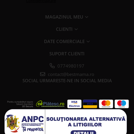
Confidentialitate
MAGAZINUL MEU
CLIENTI
DATE COMERCIALE
SUPORT CLIENTI
0774980197
contact@bestmama.ro
SOCIAL
URMARESTE-NE IN SOCIAL MEDIA