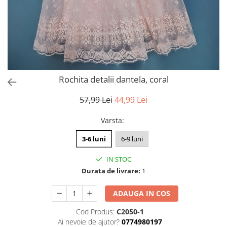
Rochita detalii dantela, coral
57,99 Lei
44,99 Lei
Varsta
:
3-6 luni
6-9 luni
IN STOC
Durata de livrare:
1
ADAUGA IN COS
Cod Produs:
C2050-1
Ai nevoie de ajutor?
0774980197