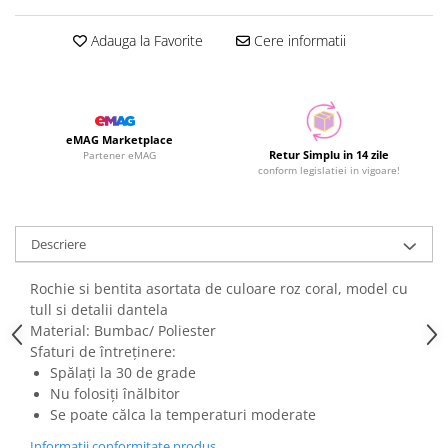
Adauga la Favorite
Cere informatii
eMAG Marketplace
Retur Simplu in 14 zile
Partener eMAG
conform legislatiei in vigoare!
Descriere
Rochie si bentita asortata de culoare roz coral, model cu
tull si detalii dantela
Material: Bumbac/ Poliester
Sfaturi de întreținere:
Spălați la 30 de grade
Nu folosiți înălbitor
Se poate călca la temperaturi moderate
Informatii conformitate produs