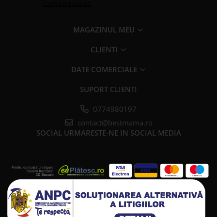
Confidentialitate
MAGAZINUL MEU
CLIENTI
DATE COMERCIALE
SUPORT CLIENTI
0774980197
contact@bestmama.ro
SOCIAL
URMARESTE-NE IN SOCIAL MEDIA