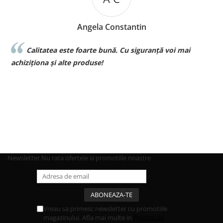
Angela Constantin
Calitatea este foarte bună. Cu siguranță voi mai
l
achiziționa și alte produse!
p
Newsletter
Nu rata ofertele si promotiile noastre
Vreau sa primesc newsletter cu promotiile
magazinului. Afla mai multe in
Politica de