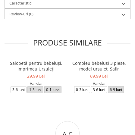
Caracteristici
Review-uri
(0)
PRODUSE SIMILARE
Salopetă pentru bebeluși,
Compleu bebelusi 3 piese,
imprimeu Ursuleți
model ursulet, Safir
29,99 Lei
69,99 Lei
Varsta:
Varsta:
3-6 luni
1-3 luni
0-1 luna
0-3 luni
3-6 luni
6-9 luni
A C