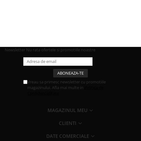
Newsletter
Nu rata ofertele si promotiile noastre
Vreau sa primesc newsletter cu promotiile
magazinului. Afla mai multe in
Politica de
Confidentialitate
MAGAZINUL MEU
CLIENTI
DATE COMERCIALE