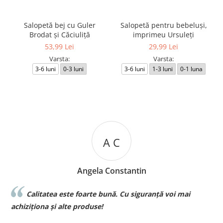
Salopetă bej cu Guler
Salopetă pentru bebeluși,
Brodat și Căciuliță
imprimeu Ursuleți
53,99 Lei
29,99 Lei
Varsta:
Varsta:
3-6 luni
0-3 luni
3-6 luni
1-3 luni
0-1 luna
A C
Angela Constantin
ste foarte bună. Cu siguranță voi mai
Sunt superbebe t
la voi si de o calitat
lte produse!
pt bebe❤️❤️❤️