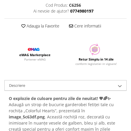
Cod Produs:
C6256
Ai nevoie de ajutor?
0774980197
Adauga la Favorite
Cere informatii
eMAG Marketplace
Retur Simplu in 14 zile
Partener eMAG
conform legislatiei in vigoare!
Descriere
O explozie de culoare pentru zile de neuitat! 💖🌈✨
Adaugă un strop de bucurie garderobei fetiței tale cu
rochița „Colorful Hearts”, prezentată în
image_5c63df.png
. Această rochiță roz, decorată cu
inimioare în nuanțe vesele de galben, bleu și alb, este
creată special pentru a oferi confort maxim în zilele