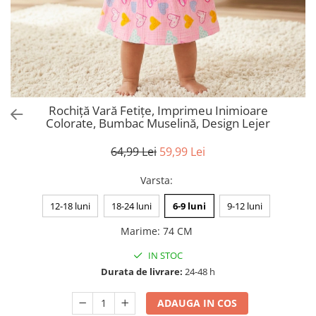
Rochiță Vară Fetițe, Imprimeu Inimioare
Colorate, Bumbac Muselină, Design Lejer
64,99 Lei
59,99 Lei
Varsta
:
12-18 luni
18-24 luni
6-9 luni
9-12 luni
Marime
:
74 CM
IN STOC
Durata de livrare:
24-48 h
ADAUGA IN COS