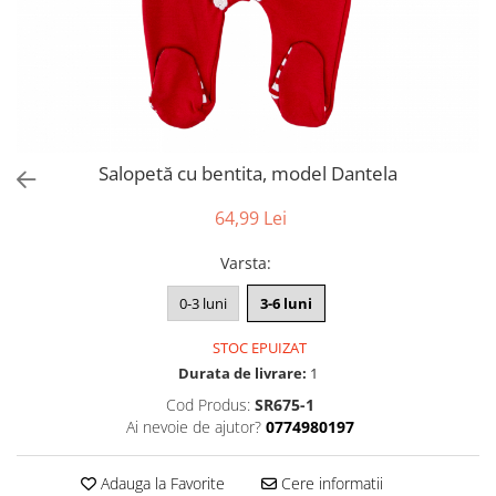
Salopetă cu bentita, model Dantela
64,99 Lei
Varsta
:
0-3 luni
3-6 luni
STOC EPUIZAT
Durata de livrare:
1
Cod Produs:
SR675-1
Ai nevoie de ajutor?
0774980197
Adauga la Favorite
Cere informatii