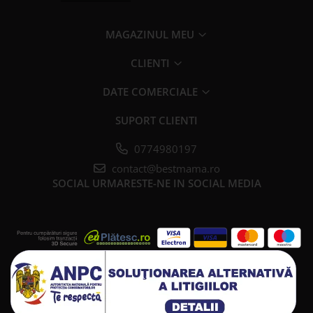
MAGAZINUL MEU
CLIENTI
DATE COMERCIALE
SUPORT CLIENTI
0774980197
contact@bestmama.ro
SOCIAL
URMARESTE-NE IN SOCIAL MEDIA