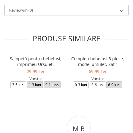
Review-uri
(0)
PRODUSE SIMILARE
Salopetă pentru bebeluși,
Compleu bebelusi 3 piese,
imprimeu Ursuleți
model ursulet, Safir
29,99 Lei
69,99 Lei
Varsta:
Varsta:
3-6 luni
1-3 luni
0-1 luna
0-3 luni
3-6 luni
6-9 luni
M B