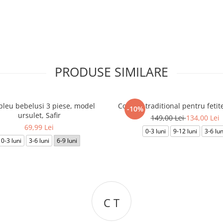
PRODUSE SIMILARE
leu bebelusi 3 piese, model
Costum traditional pentru fetite
-10%
ursulet, Safir
149,00 Lei
134,00 Lei
69,99 Lei
0-3 luni
9-12 luni
3-6 lun
0-3 luni
3-6 luni
6-9 luni
I B