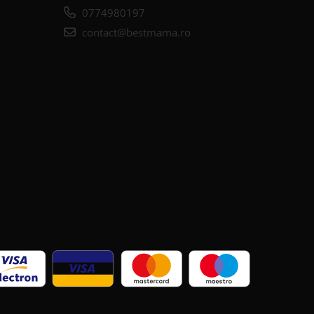
0774980197
contact@bestmama.ro