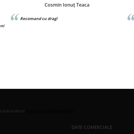
Iuliana Batincu
Materialul foarte bun,sunt foarte multumita
la mai multe in
Politica de Confidentialitate
DATE COMERCIALE