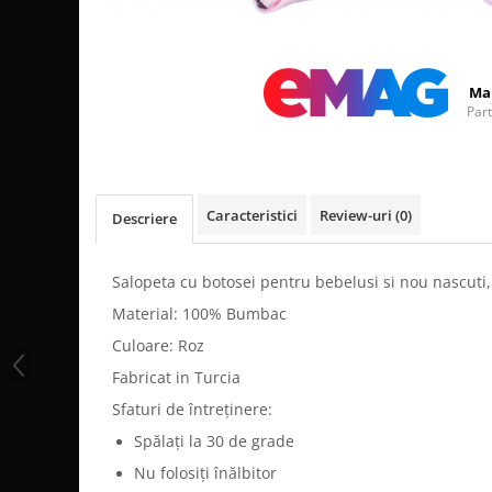
Distribuie
pe
Facebook
Ma
Par
Caracteristici
Review-uri
(0)
Descriere
Salopeta cu botosei pentru bebelusi si nou nascuti,
Material: 100% Bumbac
Culoare: Roz
Fabricat in Turcia
Sfaturi de întreținere:
Spălați la 30 de grade
Nu folosiți înălbitor