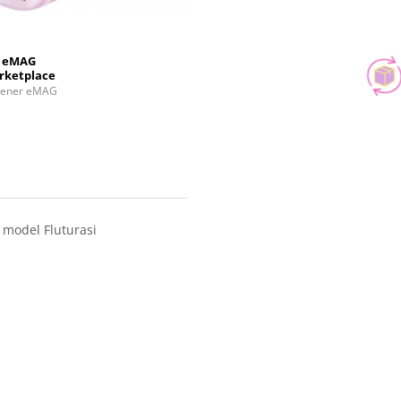
eMAG
rketplace
tener eMAG
 model Fluturasi