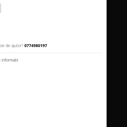
oie de ajutor?
0774980197
informatii