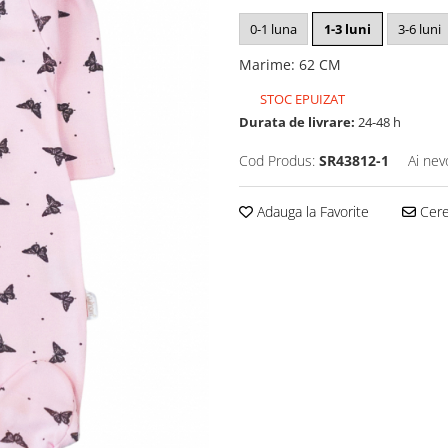
0-1 luna
1-3 luni
3-6 luni
Marime
:
62 CM
STOC EPUIZAT
Durata de livrare:
24-48 h
Cod Produs:
SR43812-1
Ai nev
Adauga la Favorite
Cere 