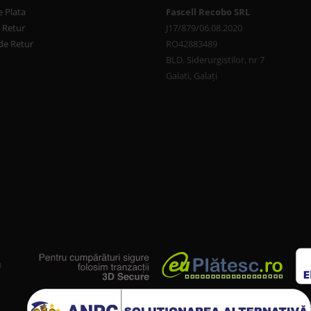
 Plata
Fascell Recobo SRL
e Retur
J17/879/06.08.2020
de Retur
RO42883489
BLD. Siderurgistilor, nr 7
Galati, Galați
u