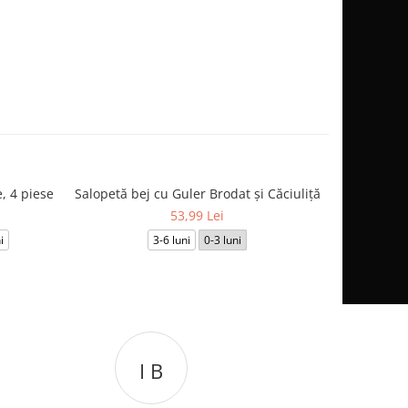
, 4 piese
Salopetă bej cu Guler Brodat și Căciuliță
Compleu be
53,99 Lei
i
3-6 luni
0-3 luni
0-
C L