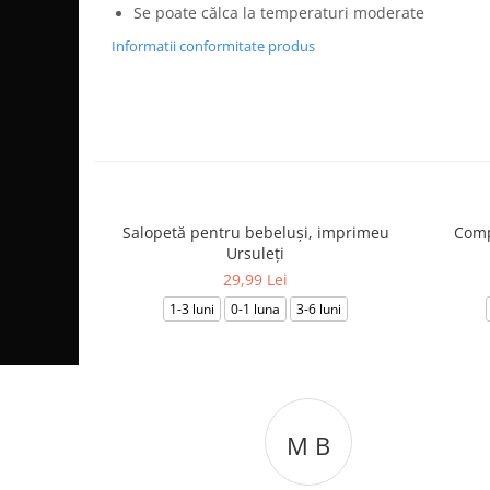
Se poate călca la temperaturi moderate
Informatii conformitate produs
Salopetă pentru bebeluși, imprimeu
Comp
Ursuleți
29,99 Lei
1-3 luni
0-1 luna
3-6 luni
C T