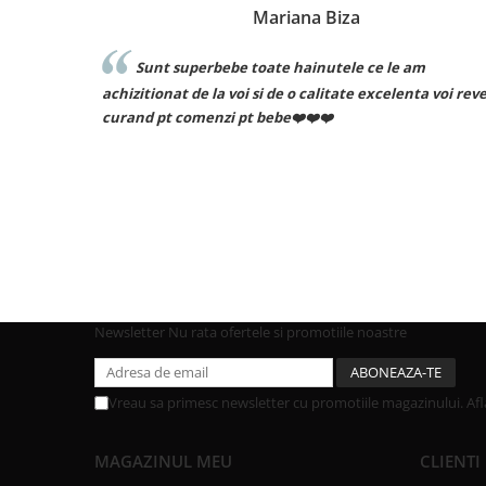
Cosmin Ionuț Teaca
le am
Recomand cu drag!
elenta voi reveni
Newsletter
Nu rata ofertele si promotiile noastre
Vreau sa primesc newsletter cu promotiile magazinului. Af
MAGAZINUL MEU
CLIENTI