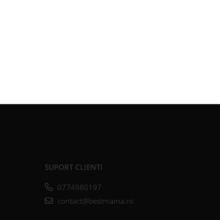
SUPORT CLIENTI
0774980197
contact@bestmama.ro