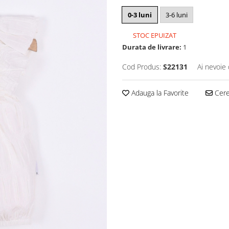
0-3 luni
3-6 luni
STOC EPUIZAT
Durata de livrare:
1
Cod Produs:
S22131
Ai nevoie 
Adauga la Favorite
Cere 