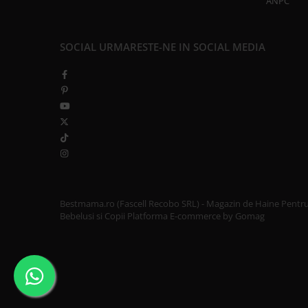
ANPC
SOCIAL
URMARESTE-NE IN SOCIAL MEDIA
Bestmama.ro (Fascell Recobo SRL) - Magazin de Haine Pentr
Bebelusi si Copii
Platforma E-commerce by Gomag