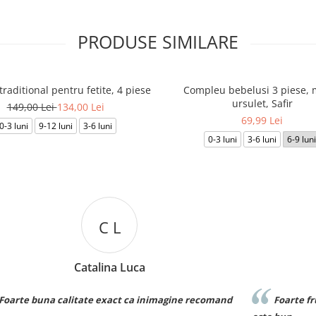
PRODUSE SIMILARE
raditional pentru fetite, 4 piese
Compleu bebelusi 3 piese, 
ursulet, Safir
149,00 Lei
134,00 Lei
69,99 Lei
0-3 luni
9-12 luni
3-6 luni
0-3 luni
3-6 luni
6-9 luni
D D
Denisa Dumitru
nd
Foarte frumos! Este exact ca in poza si materialul