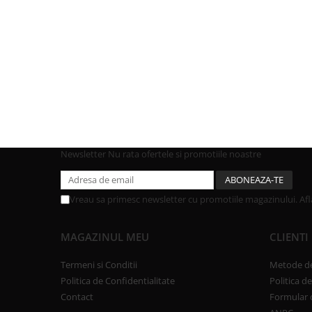
Newsletter
Nu rata ofertele si promotiile noastre
Vreau sa primesc newsletter cu promotiile magazinului. Af
MAGAZINUL MEU
CLIENTI
Termeni si Conditii
Metode de
Politica de Confidentialitate
Politica d
Contact
Formular 