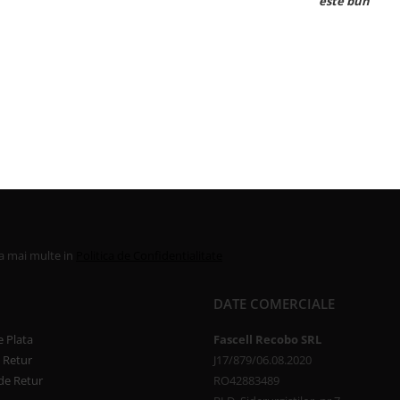
este bun
la mai multe in
Politica de Confidentialitate
DATE COMERCIALE
 Plata
Fascell Recobo SRL
e Retur
J17/879/06.08.2020
de Retur
RO42883489