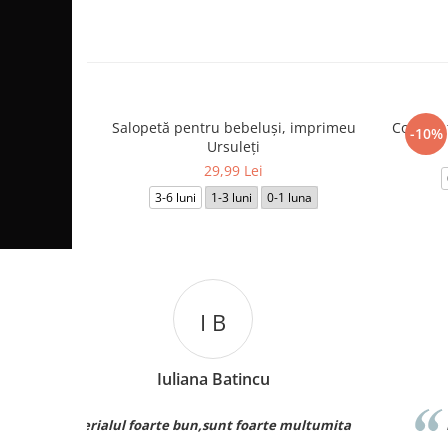
Salopetă pentru bebeluși, imprimeu
Costum t
-10%
Ursuleți
29,99 Lei
3-6 luni
1-3 luni
0-1 luna
C L
Catalina Luca
umita
Foarte buna calitate exact ca inimagine recoma