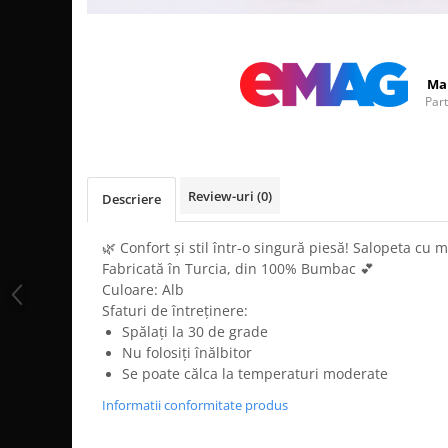
Distribuie
pe
Facebook
Ma
Par
Review-uri
(0)
Descriere
🌿 Confort și stil într-o singură piesă! Salopeta cu m
Fabricată în Turcia, din 100% Bumbac 💕
Culoare: Alb
Sfaturi de întreținere:
Spălați la 30 de grade
Nu folosiți înălbitor
Se poate călca la temperaturi moderate
Informatii conformitate produs