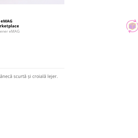
eMAG
rketplace
tener eMAG
ânecă scurtă și croială lejer.