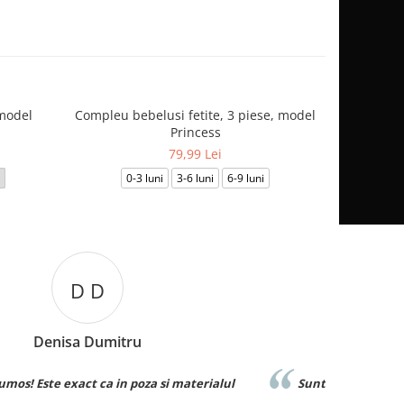
model
Compleu bebelusi fetite, 3 piese, model
Set Elegan
Princess
Dan
79,99 Lei
0-3 luni
3-6 luni
6-9 luni
B B
Bianca Burcuta
Sunt superbe! Le ador. ❤️
Recoma