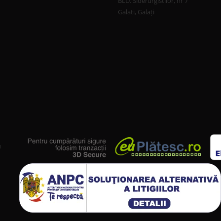
BLD. Siderurgistilor, nr 7
Galati, Galați
u