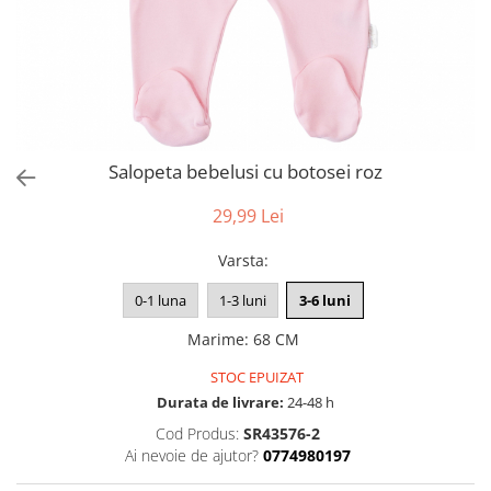
Salopeta bebelusi cu botosei roz
29,99 Lei
Varsta
:
0-1 luna
1-3 luni
3-6 luni
Marime
:
68 CM
STOC EPUIZAT
Durata de livrare:
24-48 h
Cod Produs:
SR43576-2
Ai nevoie de ajutor?
0774980197