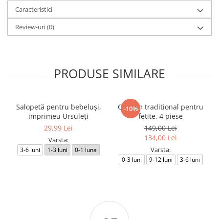
Caracteristici
Review-uri
(0)
PRODUSE SIMILARE
Salopetă pentru bebeluși,
Costum traditional pentru
-10%
imprimeu Ursuleți
fetite, 4 piese
29,99 Lei
149,00 Lei
134,00 Lei
Varsta:
Varsta:
3-6 luni
1-3 luni
0-1 luna
0-3 luni
9-12 luni
3-6 luni