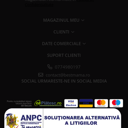
Confidentialitate
MAGAZINUL MEU
CLIENTI
DATE COMERCIALE
SUPORT CLIENTI
0774980197
contact@bestmama.ro
SOCIAL
URMARESTE-NE IN SOCIAL MEDIA