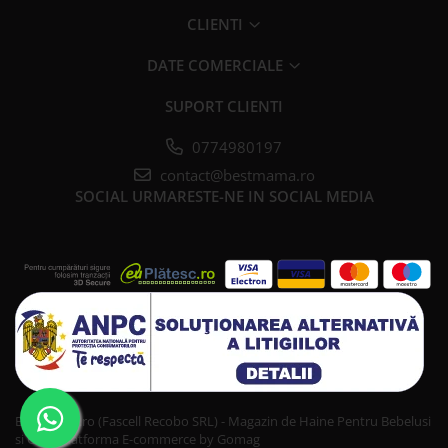
CLIENTI
DATE COMERCIALE
SUPORT CLIENTI
0774980197
contact@bestmama.ro
SOCIAL
URMARESTE-NE IN SOCIAL MEDIA
Bestmama.ro (Fascell Recobo SRL) - Magazin de Haine Pentru Bebelusi
si Copii
Platforma E-commerce by Gomag