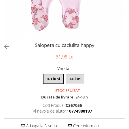
Salopeta cu caciulita happy
31,99 Lei
Varsta
:
0-3 luni
3-6 luni
STOC EPUIZAT
Durata de livrare:
24-48 h
Cod Produs:
C367055
Ai nevoie de ajutor?
0774980197
Adauga la Favorite
Cere informatii