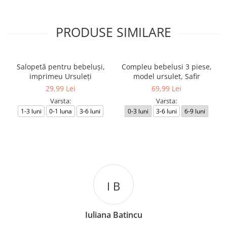
PRODUSE SIMILARE
Salopetă pentru bebeluși,
Compleu bebelusi 3 piese,
imprimeu Ursuleți
model ursulet, Safir
29,99 Lei
69,99 Lei
Varsta:
Varsta:
1-3 luni
0-1 luna
3-6 luni
0-3 luni
3-6 luni
6-9 luni
I B
Iuliana Batincu