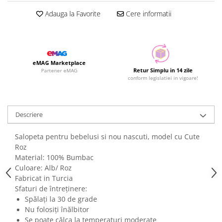
Adauga la Favorite
Cere informatii
eMAG Marketplace
Retur Simplu in 14 zile
Partener eMAG
conform legislatiei in vigoare!
Descriere
Salopeta pentru bebelusi si nou nascuti, model cu Cute
Roz
Material: 100% Bumbac
Culoare: Alb/ Roz
Fabricat in Turcia
Sfaturi de întreținere:
Spălați la 30 de grade
Nu folosiți înălbitor
Se poate călca la temperaturi moderate