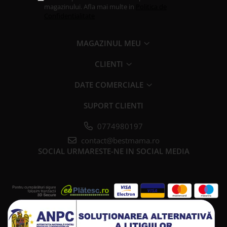
magazinului. Afla mai multe in
Politica de
Confidentialitate
MAGAZINUL MEU
CLIENTI
DATE COMERCIALE
SUPORT CLIENTI
0774980197
contact@bestmama.ro
SOCIAL
URMARESTE-NE IN SOCIAL MEDIA