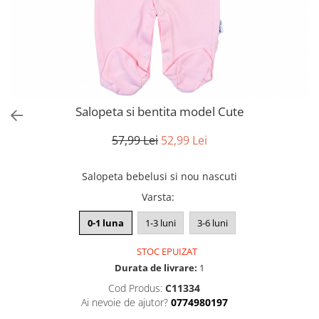
Salopeta si bentita model Cute
57,99 Lei
52,99 Lei
Salopeta bebelusi si nou nascuti
Varsta
:
0-1 luna
1-3 luni
3-6 luni
STOC EPUIZAT
Durata de livrare:
1
Cod Produs:
C11334
Ai nevoie de ajutor?
0774980197