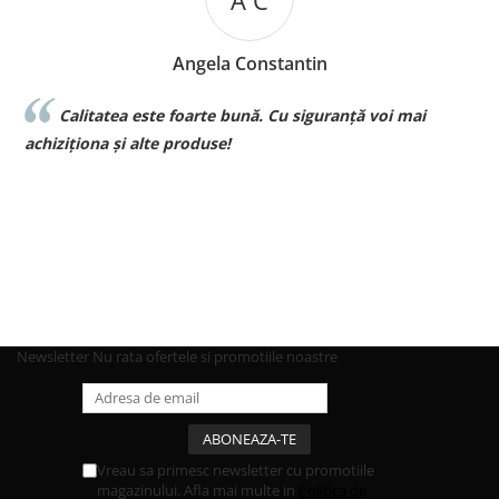
A C
Angela Constantin
Calitatea este foarte bună. Cu siguranță voi mai
l
achiziționa și alte produse!
p
Newsletter
Nu rata ofertele si promotiile noastre
Vreau sa primesc newsletter cu promotiile
magazinului. Afla mai multe in
Politica de