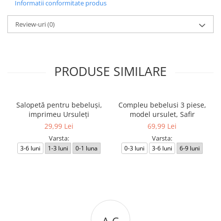
Informatii conformitate produs
Review-uri
(0)
PRODUSE SIMILARE
Salopetă pentru bebeluși,
Compleu bebelusi 3 piese,
imprimeu Ursuleți
model ursulet, Safir
29,99 Lei
69,99 Lei
Varsta:
Varsta:
3-6 luni
1-3 luni
0-1 luna
0-3 luni
3-6 luni
6-9 luni