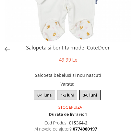
Salopeta si bentita model CuteDeer
49,99 Lei
Salopeta bebelusi si nou nascuti
Varsta
:
0-1 luna
1-3 luni
3-6 luni
STOC EPUIZAT
Durata de livrare:
1
Cod Produs:
C15364-2
Ai nevoie de ajutor?
0774980197