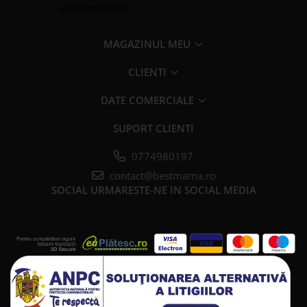
Confidentialitate
MAGAZINUL MEU
CLIENTI
DATE COMERCIALE
SUPORT CLIENTI
0774980197
contact@bestmama.ro
SOCIAL
URMARESTE-NE IN SOCIAL MEDIA