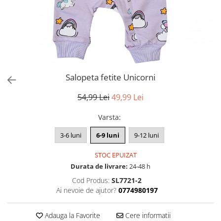
Salopeta fetite Unicorni
54,99 Lei
49,99 Lei
Varsta
:
3-6 luni
6-9 luni
9-12 luni
STOC EPUIZAT
Durata de livrare:
24-48 h
Cod Produs:
SL7721-2
Ai nevoie de ajutor?
0774980197
Adauga la Favorite
Cere informatii