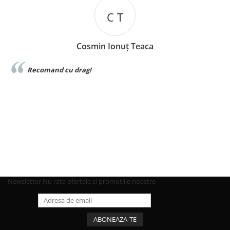
C T
Cosmin Ionuț Teaca
e
Recomand cu drag!
Newsletter
Nu rata ofertele si promotiile noastre