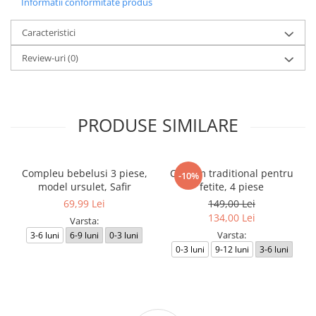
Informatii conformitate produs
Caracteristici
Review-uri
(0)
PRODUSE SIMILARE
Compleu bebelusi 3 piese,
Costum traditional pentru
-10%
model ursulet, Safir
fetite, 4 piese
69,99 Lei
149,00 Lei
134,00 Lei
Varsta:
Varsta:
3-6 luni
6-9 luni
0-3 luni
0-3 luni
9-12 luni
3-6 luni