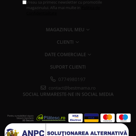
Vreau sa primesc newsletter cu promotiile
magazinului. Afla mai multe in
Politica de
Confidentialitate
MAGAZINUL MEU
CLIENTI
DATE COMERCIALE
SUPORT CLIENTI
0774980197
contact@bestmama.ro
SOCIAL
URMARESTE-NE IN SOCIAL MEDIA