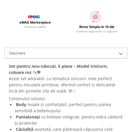
eMAG Marketplace
Retur Simplu in 14 zile
Partener eMAG
conform legislatiei in vigoare!
Descriere
Set pentru nou-născuți, 5 piese – Model Unicorn,
culoare roz
🦄💖
Acest set adorabil, cu tematică unicorn, este perfect
pentru micuțele prințese, oferind confort și delicatețe
încă din primele zile de viață. 🌸✨
Conținutul setului:
Body
moale și confortabil, perfect pentru pielea
sensibilă a bebelușului
Pantalonași
cu botoșei integrați, pentru extra căldură
și protecție
Căciuliță
asortată, care păstrează căpușorul cald