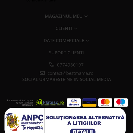
Confidentialitate
MAGAZINUL MEU
CLIENTI
DATE COMERCIALE
SUPORT CLIENTI
0774980197
contact@bestmama.ro
SOCIAL
URMARESTE-NE IN SOCIAL MEDIA