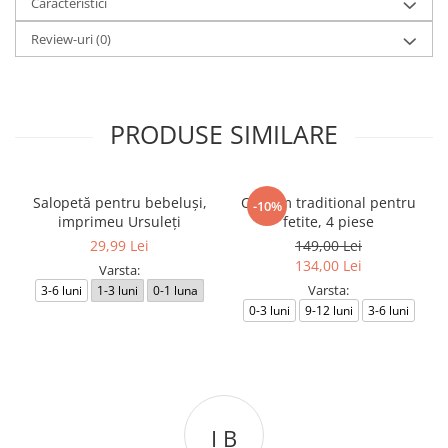
Caracteristici
Review-uri
(0)
PRODUSE SIMILARE
Salopetă pentru bebeluși,
Costum traditional pentru
-10%
imprimeu Ursuleți
fetite, 4 piese
29,99 Lei
149,00 Lei
134,00 Lei
Varsta:
Varsta:
3-6 luni
1-3 luni
0-1 luna
0-3 luni
9-12 luni
3-6 luni
 B
C L