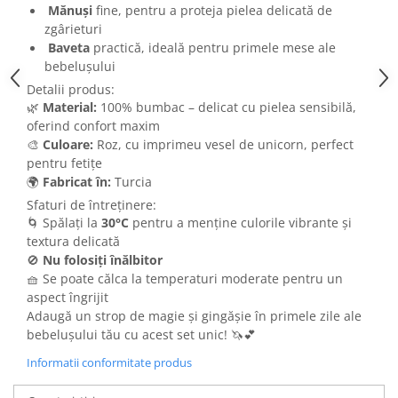
Mănuși
fine, pentru a proteja pielea delicată de
zgârieturi
Baveta
practică, ideală pentru primele mese ale
bebelușului
Detalii produs:
🌿
Material:
100% bumbac – delicat cu pielea sensibilă,
oferind confort maxim
🎨
Culoare:
Roz, cu imprimeu vesel de unicorn, perfect
pentru fetițe
🌍
Fabricat în:
Turcia
Sfaturi de întreținere:
🌀 Spălați la
30°C
pentru a menține culorile vibrante și
textura delicată
🚫
Nu folosiți înălbitor
🧺 Se poate călca la temperaturi moderate pentru un
aspect îngrijit
Adaugă un strop de magie și gingășie în primele zile ale
bebelușului tău cu acest set unic! 🦄💕
Informatii conformitate produs