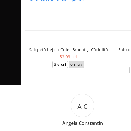
Salopetă bej cu Guler Brodat și Căciuliță
Salope
53,99 Lei
3-6 luni
0-3 luni
A C
Angela Constantin