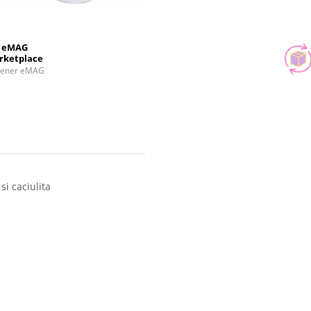
eMAG
rketplace
tener eMAG
i caciulita