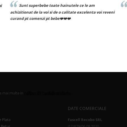
erbebe toate hainutele ce le am
Recomand cu dra
e la voi si de o calitate excelenta voi reveni
menzi pt bebe❤️❤️❤️
la mai multe in
Politica de Confidentialitate
DATE COMERCIALE
 Plata
Fascell Recobo SRL
e Retur
J17/879/06.08.2020