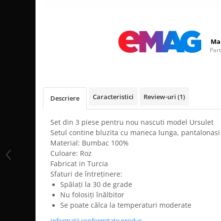
Distribuie
pe
Facebook
Ma
Par
Caracteristici
Review-uri
(1)
Descriere
Set din 3 piese pentru nou nascuti model Ursulet
Setul contine bluzita cu maneca lunga, pantalonasi s
Material: Bumbac 100%
Culoare: Roz
Fabricat in Turcia
Sfaturi de întreținere:
Spălați la 30 de grade
Nu folosiți înălbitor
Se poate călca la temperaturi moderate
Informatii conformitate produs