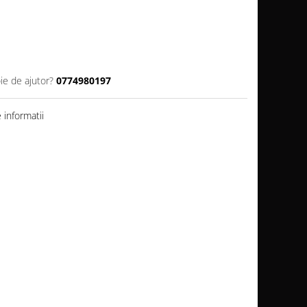
ie de ajutor?
0774980197
informatii