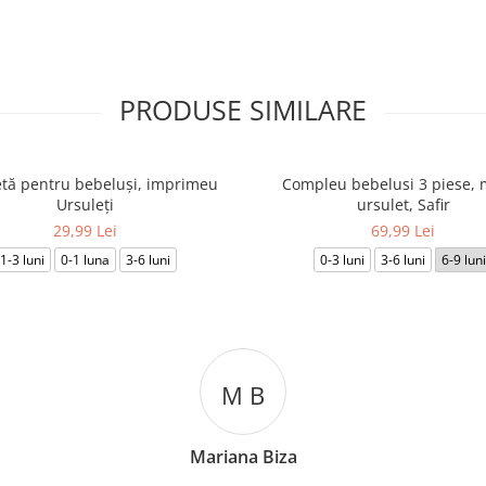
PRODUSE SIMILARE
tă pentru bebeluși, imprimeu
Compleu bebelusi 3 piese, 
Ursuleți
ursulet, Safir
29,99 Lei
69,99 Lei
1-3 luni
0-1 luna
3-6 luni
0-3 luni
3-6 luni
6-9 luni
M B
Mariana Biza
Cos