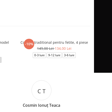
model
Costum traditional pentru fetite, 4 piese
Compleu be
-10%
149,00 Lei
134,00 Lei
0-3 luni
9-12 luni
3-6 luni
0-
C T
I B
min Ionuț Teaca
Iuliana B