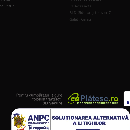
de Retur
RO42883489
BLD. Siderurgistilor, nr 7
Galati, Galați
u