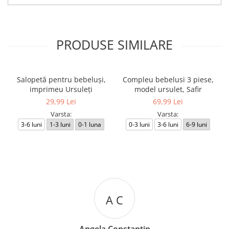
PRODUSE SIMILARE
Salopetă pentru bebeluși,
Compleu bebelusi 3 piese,
imprimeu Ursuleți
model ursulet, Safir
29,99 Lei
69,99 Lei
Varsta:
Varsta:
3-6 luni
1-3 luni
0-1 luna
0-3 luni
3-6 luni
6-9 luni
A C