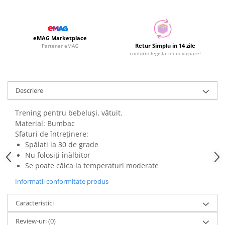
eMAG Marketplace
Retur Simplu in 14 zile
Partener eMAG
conform legislatiei in vigoare!
Descriere
Trening pentru bebeluși, vătuit.
Material: Bumbac
Sfaturi de întreținere:
Spălați la 30 de grade
Nu folosiți înălbitor
Se poate călca la temperaturi moderate
Informatii conformitate produs
Caracteristici
Review-uri
(0)