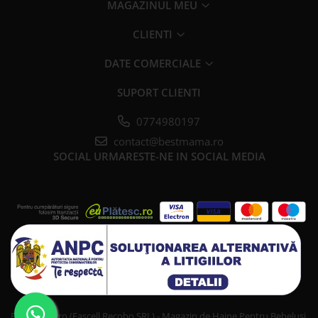
MAGAZINUL MEU
CLIENTI
DATE COMERCIALE
SUPORT CLIENTI
0774980197
contact@bestmama.ro
SOCIAL
URMARESTE-NE IN SOCIAL MEDIA
Bestmama.ro (Fascell Recobo SRL) - Magazin de Haine Pentru Bebelusi