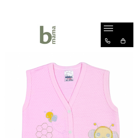
Haine bebelusi fete ❤️
Haine bebelusi baieti ❤️
Camera bebelusului
Body fete
Body baieti
Articole hranire bebelusi
Seturi fetite
Compleuri bebelusi baieti
Lenjerii Pat
Rochite bebelusi
Pantalonasi baietei
Marsupii si Portbebe
Pantalonasi fetite
Salopete bebelusi baieti
Paturici bebelus
Salopete bebelusi fete
Prosoape si halate de baie
Sepci si caciuli copii
Sosete si botosei