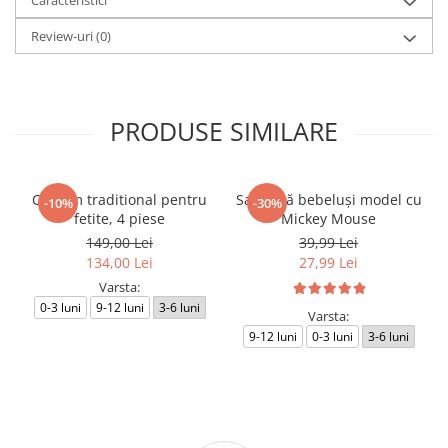
Caracteristici
Review-uri
(0)
PRODUSE SIMILARE
Costum traditional pentru
Salopetă bebeluși model cu
-10%
-30%
fetite, 4 piese
Mickey Mouse
149,00 Lei
39,99 Lei
134,00 Lei
27,99 Lei
Varsta:
0-3 luni
9-12 luni
3-6 luni
Varsta:
9-12 luni
0-3 luni
3-6 luni