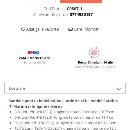
Cod Produs:
C0867-1
Ai nevoie de ajutor?
0774980197
Adauga la Favorite
Cere informatii
eMAG Marketplace
Retur Simplu in 14 zile
Partener eMAG
conform legislatiei in vigoare!
Descriere
Sandale pentru bebelusi, cu Luminite LED, model Catelus
🌟
Marimi și lungime internă
3-6 luni- 15CHN(18EU)-lungime talpa la interior de 10.5 cm
6‑9 luni -16CHN(19EU) -lungime talpa la interior de 11.4 cm
9‑12 luni -17CHN(20EU) -lungime talpa la interior de 12.2 cm
12-15 Luni- 18CHN(20.5EU) (lungime talpa la interior de 12.5