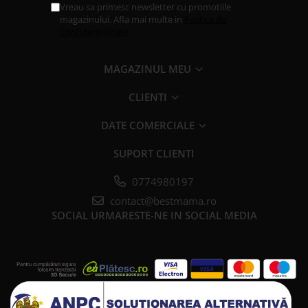
Vreau sa primesc newsletter cu promotiile
magazinului. Afla mai multe in
Politica de
Confidentialitate
MAGAZINUL MEU
CLIENTI
DATE COMERCIALE
SUPORT CLIENTI
0774980197
contact@bestmama.ro
SOCIAL
URMARESTE-NE IN SOCIAL MEDIA