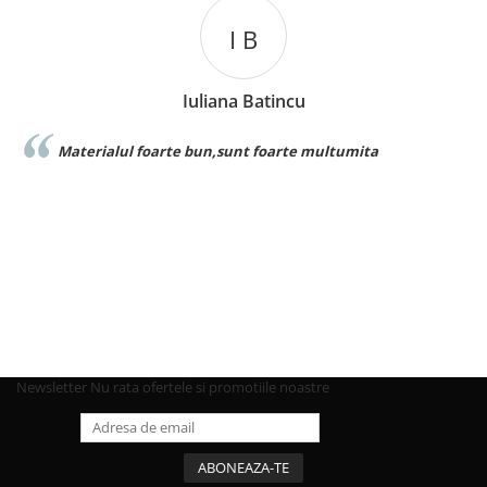
I B
Iuliana Batincu
Materialul foarte bun,sunt foarte multumita
Fo
Newsletter
Nu rata ofertele si promotiile noastre