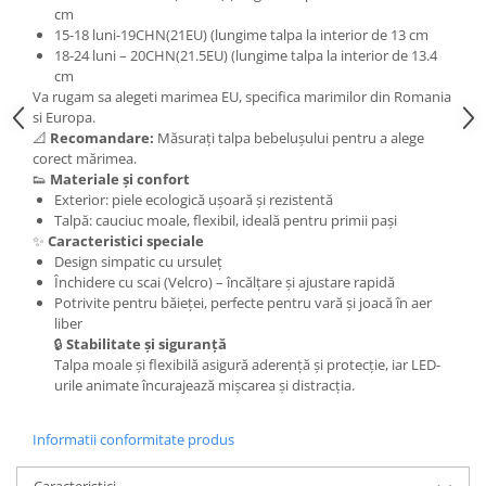
cm
15-18 luni-19CHN(21EU) (lungime talpa la interior de 13 cm
18-24 luni – 20CHN(21.5EU) (lungime talpa la interior de 13.4
cm
Va rugam sa alegeti marimea EU, specifica marimilor din Romania
si Europa.
📐
Recomandare:
Măsurați talpa bebelușului pentru a alege
corect mărimea.
👟
Materiale și confort
Exterior: piele ecologică ușoară și rezistentă
Talpă: cauciuc moale, flexibil, ideală pentru primii pași
✨
Caracteristici speciale
Design simpatic cu ursuleț
Închidere cu scai (Velcro) – încălțare și ajustare rapidă
Potrivite pentru băieței, perfecte pentru vară și joacă în aer
liber
🔒
Stabilitate și siguranță
Talpa moale și flexibilă asigură aderență și protecție, iar LED-
urile animate încurajează mișcarea și distracția.
Informatii conformitate produs