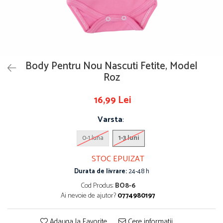
Body Pentru Nou Nascuti Fetite, Model
Roz
16,99 Lei
Varsta
:
0-1 luna
1-3 luni
STOC EPUIZAT
Durata de livrare:
24-48 h
Cod Produs:
BO8-6
Ai nevoie de ajutor?
0774980197
Adauga la Favorite
Cere informatii