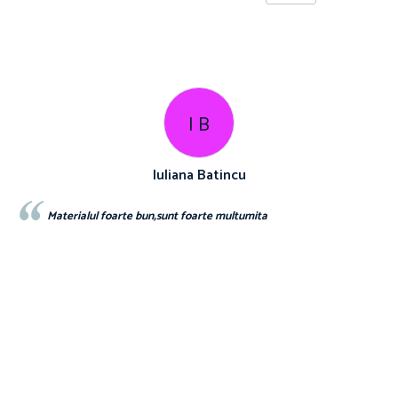
I B
Iuliana Batincu
Cat
n,sunt foarte multumita
Foarte buna calitate exa