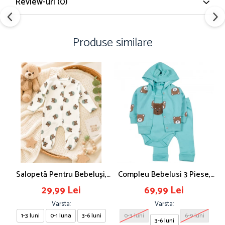
Review-uri
(0)
Produse similare
Salopetă Pentru Bebeluși,
Compleu Bebelusi 3 Piese,
C
Imprimeu Ursuleți
Model Ursulet, Safir
29,99 Lei
69,99 Lei
Varsta:
Varsta:
1-3 luni
0-1 luna
3-6 luni
0-3 luni
6-9 luni
3-6 luni