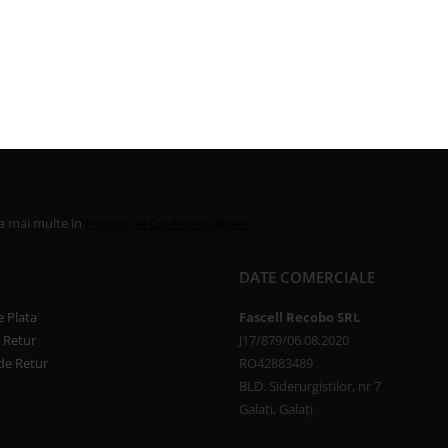
la mai multe in
Politica de Confidentialitate
DATE COMERCIALE
 Plata
Fascell Recobo SRL
e Retur
J17/879/06.08.2020
de Retur
RO42883489
BLD. Siderurgistilor, nr 7
Galati, Galați