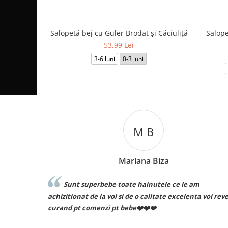
Salopetă bej cu Guler Brodat și Căciuliță
Salope
53,99 Lei
3-6 luni
0-3 luni
M B
Mariana Biza
Sunt superbebe toate hainutele ce le am
Re
achizitionat de la voi si de o calitate excelenta voi reveni
curand pt comenzi pt bebe❤️❤️❤️