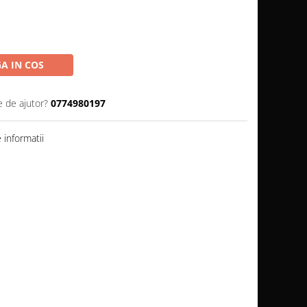
A IN COS
e de ajutor?
0774980197
informatii