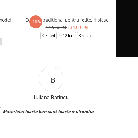
model
Costum traditional pentru fetite, 4 piese
Salopeta p
-10%
149,00 Lei
134,00 Lei
0-3 luni
9-12 luni
3-6 luni
3-6
I B
Iuliana Batincu
Cat
foarte bun,sunt foarte multumita
Foarte buna calitat