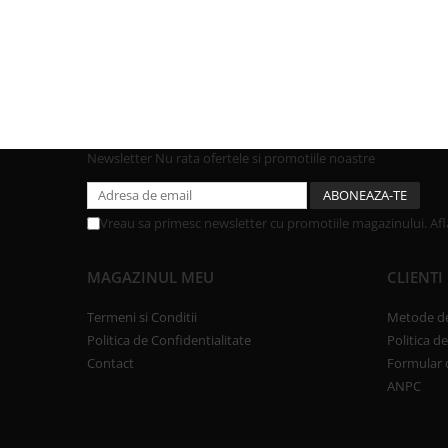
Newsletter
Nu rata ofertele si promotiile noastre
Vreau sa primesc newsletter cu promotiile magazinului. Af
MAGAZINUL MEU
CLIENTI
Termeni si Conditii
Metode de
Politica de Confidentialitate
Politica d
Contact
Formular 
ANPC