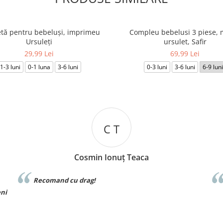
tă pentru bebeluși, imprimeu
Compleu bebelusi 3 piese, 
Ursuleți
ursulet, Safir
29,99 Lei
69,99 Lei
1-3 luni
0-1 luna
3-6 luni
0-3 luni
3-6 luni
6-9 luni
C T
Cosmin Ionuț Teaca
comand cu drag!
Materialul 