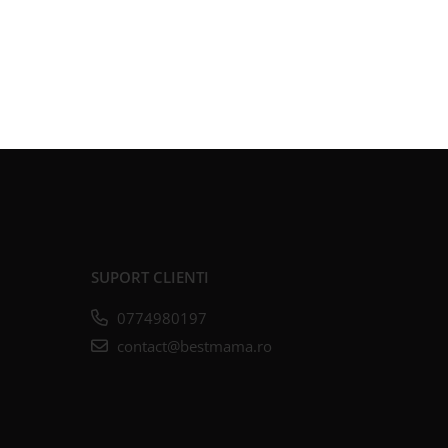
SUPORT CLIENTI
0774980197
contact@bestmama.ro