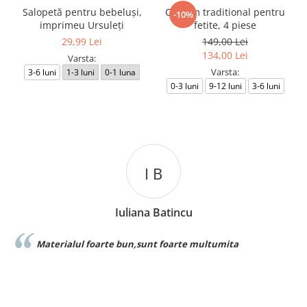
Salopetă pentru bebeluși,
Costum traditional pentru
-10%
imprimeu Ursuleți
fetite, 4 piese
29,99 Lei
149,00 Lei
134,00 Lei
Varsta:
Varsta:
3-6 luni
1-3 luni
0-1 luna
0-3 luni
9-12 luni
3-6 luni
I B
Iuliana Batincu
Materialul foarte bun,sunt foarte multumita