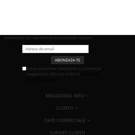
Newsletter
Nu rata ofertele si promotiile noastre
Vreau sa primesc newsletter cu promotiile
magazinului. Afla mai multe in
Politica de
Confidentialitate
MAGAZINUL MEU
CLIENTI
DATE COMERCIALE
SUPORT CLIENTI