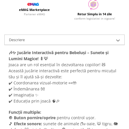
eMAG Marketplace
Retur Simplu in 14 zile
Partener eMAG
conform legislatiei in vigoare!
Descriere
🎶✨ Jucărie Interactivă pentru Bebeluși – Sunete și
Lumini Magice! 🍼💡
Joaca are un rol esențial în dezvoltarea copiilor! 🧸
Această jucărie interactivă este perfectă pentru micuțul
tău și îl ajută să-și dezvolte:
✔️ Coordonarea vizual-motorie 👀🤲
✔️ Îndemânarea 👐
✔️ Imaginația ✨
✔️ Educația prin joacă 🧠🎉
Funcții multiple:
🔘
Buton pornire/oprire
pentru control ușor.
🎵
Efecte sonore:
sunete de animale (🐑 oaie, 🐯 tigru, 🐘