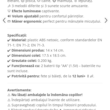
elefant, 🐱 pisică, 🐶 câine, 🐵 maimuță, 🐰 iepuraș).
🎶 3 melodii diferite și 3 sunete scurte amuzante.
💡
Efecte luminoase
captivante.
🔊
Volum ajustabil
pentru confortul părinților.
🤲
Mâner ergonomic
perfect pentru mânuțele micuțului.
Specificații:
✔️
Material:
plastic ABS netoxic, conform standardelor EN
71-1; EN 71-2; EN 71-3.
✔️
Dimensiuni produs:
14 x 14 cm.
✔️
Dimensiuni colet:
17.5 x 18.5 cm.
✔️
Greutate colet:
0.200 kg.
✔️
Funcționează cu:
2 baterii tip “AA” (1.5V) – bateriile nu
sunt incluse.
✔️
Potrivită pentru:
fete și băieți, de la
12 luni+
🍼👶.
Avertismente:
⚠️
Nu lăsați ambalajele la îndemâna copiilor!
⚠️ Îndepărtați ambalajul înainte de utilizare.
⚠️ Supravegheați copilul în timpul folosirii produsului.
⚠️ Păstrați produsul departe de foc 🔥, temperaturi ridicate și