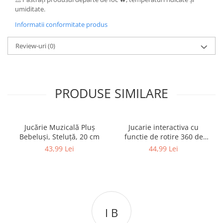
umiditate.
Informatii conformitate produs
Review-uri
(0)
PRODUSE SIMILARE
Jucărie Muzicală Pluș
Jucarie interactiva cu
Bebeluși, Steluță, 20 cm
functie de rotire 360 de
grade si lumini, Omida
43,99 Lei
44,99 Lei
I B