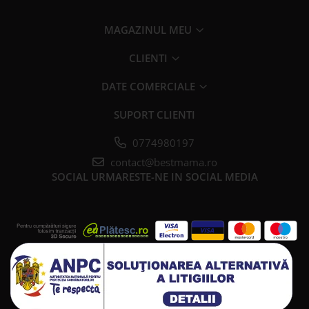
MAGAZINUL MEU
CLIENTI
DATE COMERCIALE
SUPORT CLIENTI
0774980197
contact@bestmama.ro
SOCIAL
URMARESTE-NE IN SOCIAL MEDIA