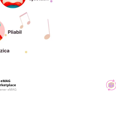
eMAG
rketplace
tener eMAG