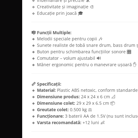
🔹 Îndemânare și precizie 🛠️
🔹 Creativitate și imaginație 🎨
🔹 Educație prin joacă 🎓
🎼 Funcții Multiple:
🔸 Melodii speciale pentru copii 🎶
🔸 Sunete realiste de tobă snare drum, bass drum și
🔸 Buton pentru schimbarea funcțiilor sonore 🎛️
🔸 Comutator – volum ajustabil 🔊
🔸 Mâner ergonomic pentru o manevrare ușoară ✋
📏 Specificații:
🔸
Material:
Plastic ABS netoxic, conform standardelor
🔸
Dimensiune produs:
24 x 24 x 6 cm 📐
🔸
Dimensiune colet:
29 x 29 x 6.5 cm 📦
🔸
Greutate colet:
0.500 kg ⚖️
🔸
Funcționare:
3 baterii AA de 1.5V (nu sunt inclus
🔸
Varsta recomandată:
+12 luni 👶