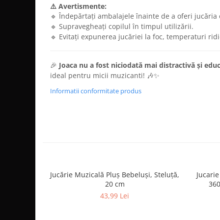
⚠️ Avertismente:
🔹 Îndepărtați ambalajele înainte de a oferi jucăria 
🔹 Supravegheați copilul în timpul utilizării.
🔹 Evitați expunerea jucăriei la foc, temperaturi rid
🎉
Joaca nu a fost niciodată mai distractivă și educ
ideal pentru micii muzicanti! 🎶✨
Informatii conformitate produs
Jucărie Muzicală Pluș Bebeluși, Steluță,
Jucarie
20 cm
360
43,99 Lei