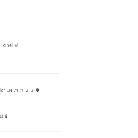
 cinel 🥁
 EN 71 (1, 2, 3) 🛡️
e) 🔋