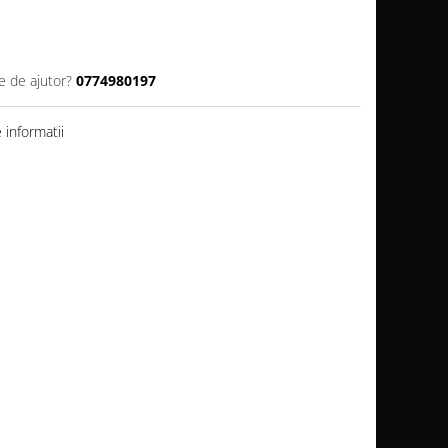
e de ajutor?
0774980197
informatii