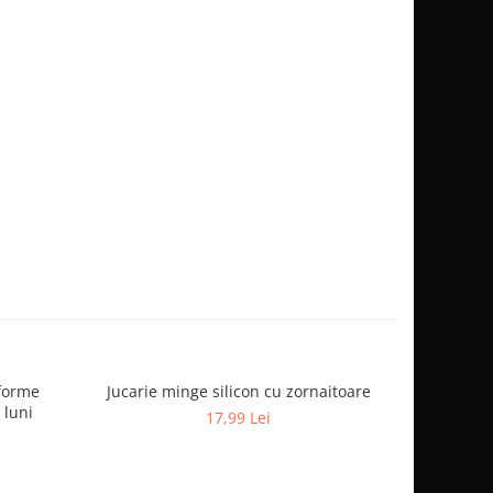
 forme
Jucarie minge silicon cu zornaitoare
Jucarie int
 luni
lum
17,99 Lei