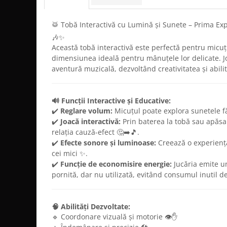
🥁 Tobă Interactivă cu Lumină și Sunete – Prima Exp
🎶✨
Această tobă interactivă este perfectă pentru micuți
dimensiunea ideală pentru mânuțele lor delicate. J
aventură muzicală, dezvoltând creativitatea și abilit
🔊 Funcții Interactive și Educative:
✔️
Reglare volum:
Micuțul poate explora sunetele fă
✔️
Joacă interactivă:
Prin baterea la tobă sau apăsar
relația cauză-efect 🤔➡️🎵.
✔️
Efecte sonore și luminoase:
Creează o experiență
cei mici ✨.
✔️
Funcție de economisire energie:
Jucăria emite 
pornită, dar nu utilizată, evitând consumul inutil de
🧠 Abilități Dezvoltate:
🔹 Coordonare vizuală și motorie 👁️✋