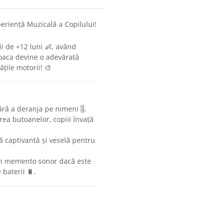
eriență Muzicală a Copilului!
i de +12 luni 👶, având
oaca devine o adevărată
ățile motorii! 🎨
ră a deranja pe nimeni 🎚️.
ea butoanelor, copiii învață
 captivantă și veselă pentru
un memento sonor dacă este
 baterii 🔋.