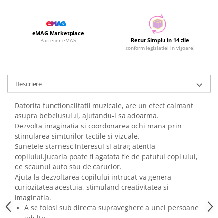
eMAG Marketplace
Retur Simplu in 14 zile
Partener eMAG
conform legislatiei in vigoare!
Descriere
Datorita functionalitatii muzicale, are un efect calmant
asupra bebelusului, ajutandu-l sa adoarma.
Dezvolta imaginatia si coordonarea ochi-mana prin
stimularea simturilor tactile si vizuale.
Sunetele starnesc interesul si atrag atentia
copilului.Jucaria poate fi agatata fie de patutul copilului,
de scaunul auto sau de carucior.
Ajuta la dezvoltarea copilului intrucat va genera
curiozitatea acestuia, stimuland creativitatea si
imaginatia.
A se folosi sub directa supraveghere a unei persoane
adulte.