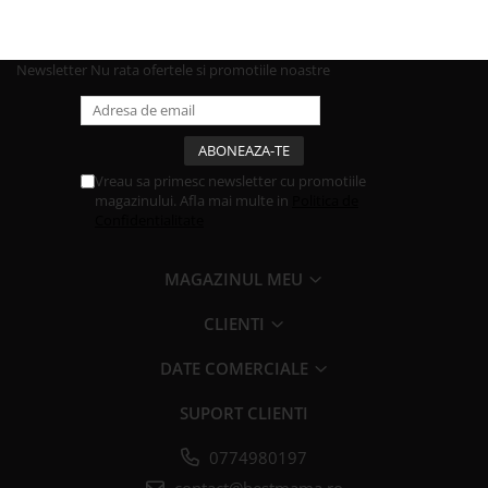
Newsletter
Nu rata ofertele si promotiile noastre
Vreau sa primesc newsletter cu promotiile
magazinului. Afla mai multe in
Politica de
Confidentialitate
MAGAZINUL MEU
CLIENTI
DATE COMERCIALE
SUPORT CLIENTI
0774980197