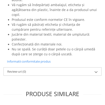
Vă rugăm să îndepărtaţi ambalajul, eticheta şi
agăţătoarea din plastic, înainte de a da produsul unui
copil.
Produsul este conform normelor CE în vigoare.
Vă rugăm să păstraţi eticheta şi chitanţa de
cumpărare pentru referinţe ulterioare.
Jucărie din material textil, material de umplutură:
poliester.
Confecţionată din materiale noi.
Nu se spală. Se curăţă doar petele cu o cârpă umedă
după care se şterge cu o cârpă uscată.
Informatii conformitate produs
Review-uri
(0)
PRODUSE SIMILARE