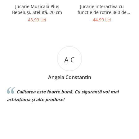
Jucărie Muzicală Pluș
Jucarie interactiva cu
Bebeluși, Steluță, 20 cm
functie de rotire 360 de
grade si lumini, Omida
43,99 Lei
44,99 Lei
A C
Angela Constantin
Calitatea este foarte bună. Cu siguranță voi mai
l
achiziționa și alte produse!
p