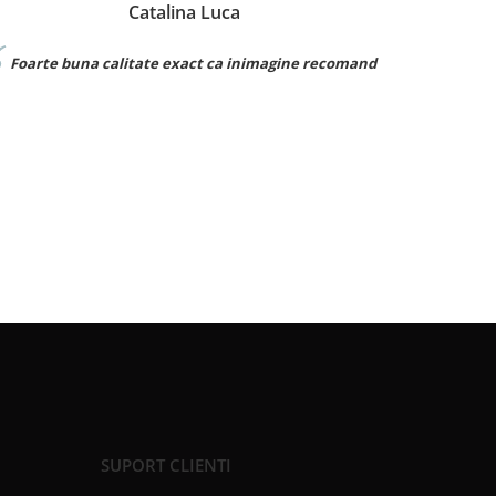
Denisa Dumitru
gine recomand
Foarte frumos! Este exact ca in poza si materi
este bun
SUPORT CLIENTI