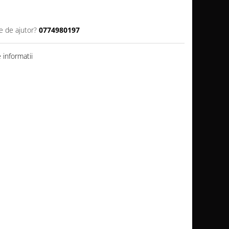
e de ajutor?
0774980197
informatii