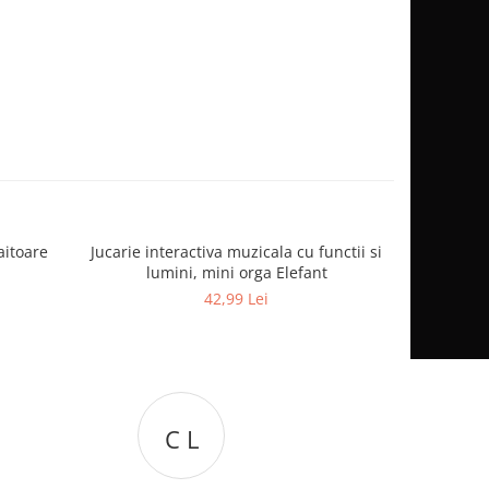
aitoare
Jucarie interactiva muzicala cu functii si
Jucarie int
lumini, mini orga Elefant
42,99 Lei
D D