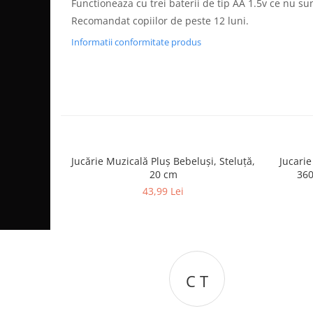
Functioneaza cu trei baterii de tip AA 1.5v ce nu su
Recomandat copiilor de peste 12 luni.
Informatii conformitate produs
Jucărie Muzicală Pluș Bebeluși, Steluță,
Jucarie
20 cm
360
43,99 Lei
C T
I B