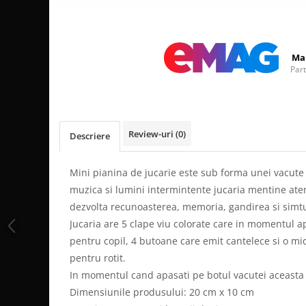
Distribuie
pe
Facebook
Ma
Par
Review-uri
(0)
Descriere
Mini pianina de jucarie este sub forma unei vacute 
muzica si lumini intermintente jucaria mentine aten
dezvolta recunoasterea, memoria, gandirea si simtu
Jucaria are 5 clape viu colorate care in momentul a
pentru copil, 4 butoane care emit cantelece si o mi
pentru rotit.
In momentul cand apasati pe botul vacutei aceasta
Dimensiunile produsului: 20 cm x 10 cm