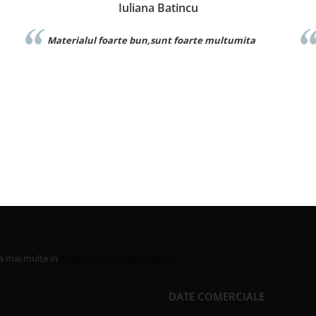
incu
Catalina Luca
 foarte multumita
Foarte buna calitate exact ca inima
la mai multe in
Politica de Confidentialitate
DATE COMERCIALE