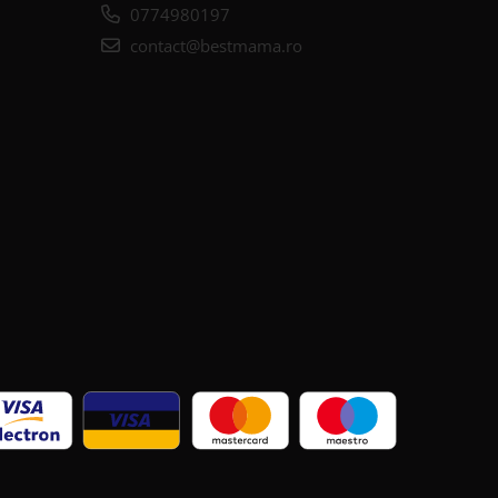
0774980197
contact@bestmama.ro