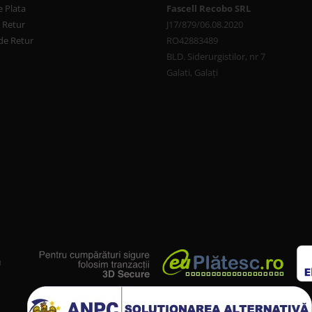
 Plata
Fascell Recobo SRL
e Retur
J17/879/06.08.2020
de Retur
RO42883489
BLD. Siderurgistilor, nr 7
Galati, Galați
u