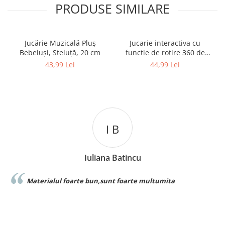
PRODUSE SIMILARE
Jucărie Muzicală Pluș
Jucarie interactiva cu
Bebeluși, Steluță, 20 cm
functie de rotire 360 de
grade si lumini, Omida
43,99 Lei
44,99 Lei
I B
Iuliana Batincu
Materialul foarte bun,sunt foarte multumita