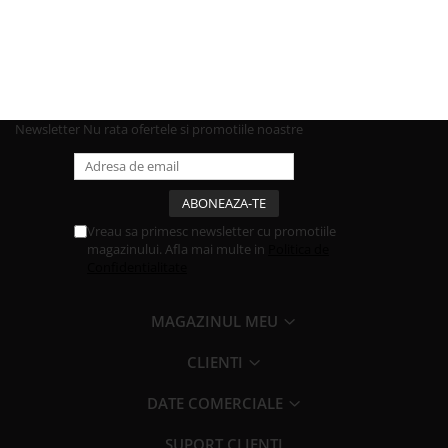
Newsletter
Nu rata ofertele si promotiile noastre
Vreau sa primesc newsletter cu promotiile
magazinului. Afla mai multe in
Politica de
Confidentialitate
MAGAZINUL MEU
CLIENTI
DATE COMERCIALE
SUPORT CLIENTI