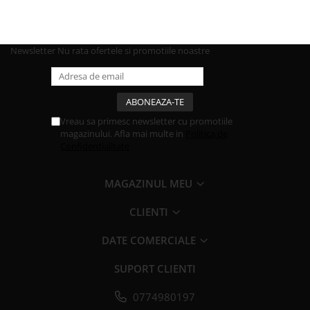
Newsletter
Nu rata ofertele si promotiile noastre
Vreau sa primesc newsletter cu promotiile
magazinului. Afla mai multe in
Politica de
Confidentialitate
MAGAZINUL MEU
CLIENTI
DATE COMERCIALE
SUPORT CLIENTI
0774980197