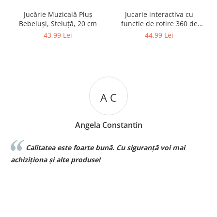
Jucărie Muzicală Pluș
Jucarie interactiva cu
Bebeluși, Steluță, 20 cm
functie de rotire 360 de
grade si lumini, Omida
43,99 Lei
44,99 Lei
A C
Angela Constantin
Calitatea este foarte bună. Cu siguranță voi mai
l
achiziționa și alte produse!
p