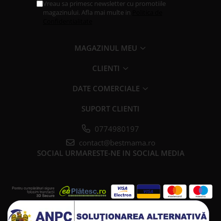
Vreau sa primesc newsletter cu promotiile
magazinului. Afla mai multe in
Politica de
Confidentialitate
MAGAZINUL MEU
CLIENTI
DATE COMERCIALE
SUPORT CLIENTI
0774980197
contact@bestmama.ro
SOCIAL
URMARESTE-NE IN SOCIAL MEDIA