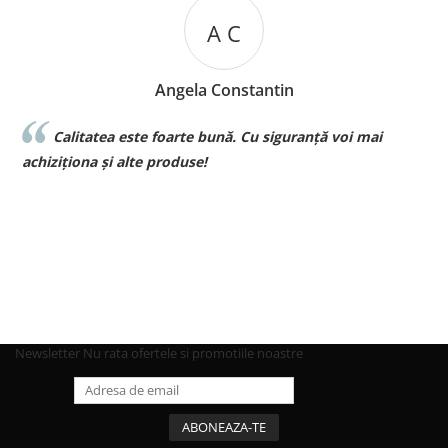
A C
Angela Constantin
Calitatea este foarte bună. Cu siguranță voi mai
l
achiziționa și alte produse!
p
Newsletter
Nu rata ofertele si promotiile noastre