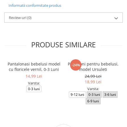
Informatii conformitate produs
Review-uri
(0)
PRODUSE SIMILARE
Pantalonasi bebelusi model
Pantaloni pentru bebelusi,
-24%
cu floricele vernil, 0-3 Luni
model Ursuleti
14,99 Lei
24,99 Lei
18,99 Lei
Varsta:
Varsta:
0-3 luni
9-12 luni
0-3 luni
3-6 luni
6-9 luni