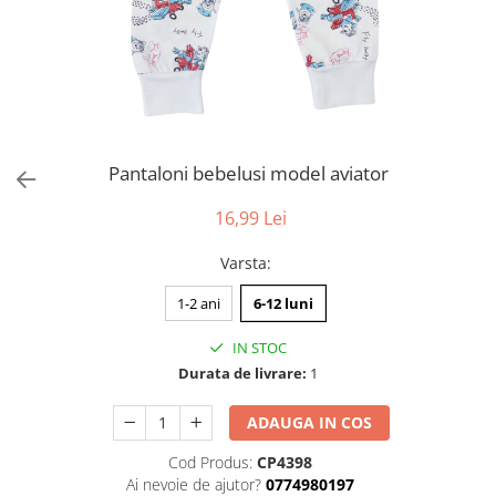
Pantaloni bebelusi model aviator
16,99 Lei
Varsta
:
1-2 ani
6-12 luni
IN STOC
Durata de livrare:
1
ADAUGA IN COS
Cod Produs:
CP4398
Ai nevoie de ajutor?
0774980197