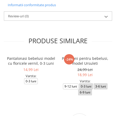
Informatii conformitate produs
Review-uri
(0)
PRODUSE SIMILARE
Pantalonasi bebelusi model
Pantaloni pentru bebelusi,
-24%
cu floricele vernil, 0-3 Luni
model Ursuleti
14,99 Lei
24,99 Lei
18,99 Lei
Varsta:
Varsta:
0-3 luni
9-12 luni
0-3 luni
3-6 luni
6-9 luni