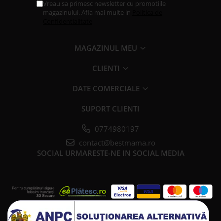
Vreau sa primesc newsletter cu promotiile
magazinului. Afla mai multe in
Politica de
Confidentialitate
MAGAZINUL MEU
CLIENTI
DATE COMERCIALE
SUPORT CLIENTI
0774980197
contact@bestmama.ro
SOCIAL
URMARESTE-NE IN SOCIAL MEDIA