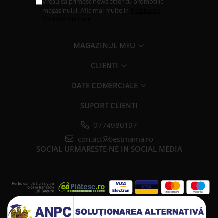
Vreau sa primesc newsletter cu promotiile
magazinului. Afla mai multe in
Politica de
Confidentialitate
MAGAZINUL MEU
CLIENTI
DATE COMERCIALE
SUPORT CLIENTI
0774980197
contact@bestmama.ro
SOCIAL
URMARESTE-NE IN SOCIAL MEDIA