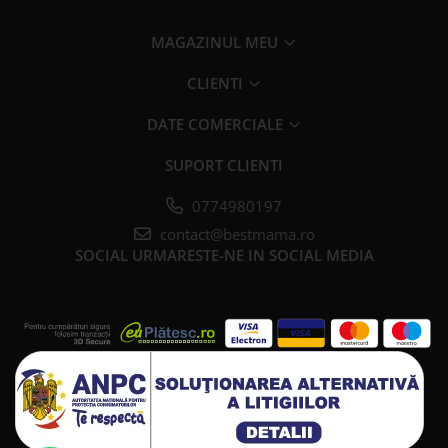
MAGAZINUL MEU
CLIENTI
DATE COMERCIALE
SUPORT CLIENTI
0774980197
contact@bestmama.ro
SOCIAL
URMARESTE-NE IN SOCIAL MEDIA