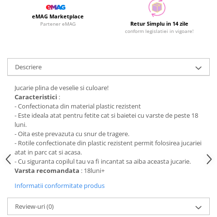
eMAG Marketplace
Retur Simplu in 14 zile
Partener eMAG
conform legislatiei in vigoare!
Descriere
Jucarie plina de veselie si culoare!
Caracteristici
:
- Confectionata din material plastic rezistent
- Este ideala atat pentru fetite cat si baietei cu varste de peste 18
luni.
- Oita este prevazuta cu snur de tragere.
- Rotile confectionate din plastic rezistent permit folosirea jucariei
atat in parc cat si acasa.
- Cu siguranta copilul tau va fi incantat sa aiba aceasta jucarie.
Varsta recomandata
: 18luni+
Informatii conformitate produs
Review-uri
(0)