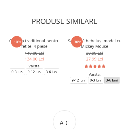
PRODUSE SIMILARE
Costum traditional pentru
Salopetă bebeluși model cu
-10%
-30%
fetite, 4 piese
Mickey Mouse
149,00 Lei
39,99 Lei
134,00 Lei
27,99 Lei
Varsta:
0-3 luni
9-12 luni
3-6 luni
Varsta:
9-12 luni
0-3 luni
3-6 luni
A C