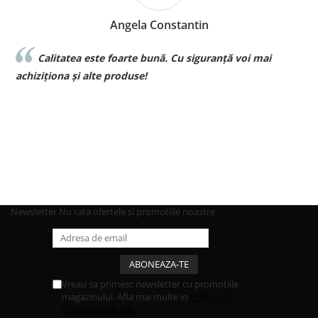
Angela Constantin
Calitatea este foarte bună. Cu siguranță voi mai
l
achiziționa și alte produse!
p
Newsletter
Nu rata ofertele si promotiile noastre
Vreau sa primesc newsletter cu promotiile
magazinului. Afla mai multe in
Politica de
Confidentialitate