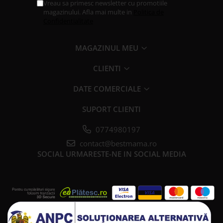
Vreau sa primesc newsletter cu promotiile
magazinului. Afla mai multe in
Politica de
Confidentialitate
MAGAZINUL MEU
CLIENTI
DATE COMERCIALE
SUPORT CLIENTI
0774980197
contact@bestmama.ro
SOCIAL
URMARESTE-NE IN SOCIAL MEDIA