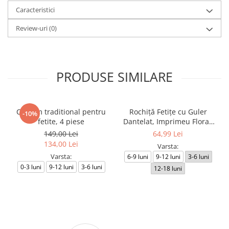
Caracteristici
Review-uri
(0)
PRODUSE SIMILARE
Costum traditional pentru
Rochiță Fetițe cu Guler
-10%
fetite, 4 piese
Dantelat, Imprimeu Floral,
Design Elegant
149,00 Lei
64,99 Lei
134,00 Lei
Varsta:
Varsta:
6-9 luni
9-12 luni
3-6 luni
0-3 luni
9-12 luni
3-6 luni
12-18 luni