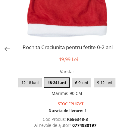
Rochita Craciunita pentru fetite 0-2 ani
49,99 Lei
Varsta
:
12-18 luni
18-24 luni
6-9 luni
9-12 luni
Marime
:
90 CM
STOC EPUIZAT
Durata de livrare:
1
Cod Produs:
R556348-3
Ai nevoie de ajutor?
0774980197