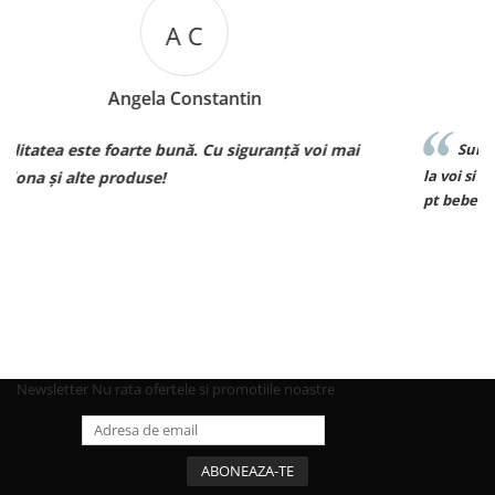
M B
Mariana Biza
ță voi mai
Sunt superbebe toate hainutele ce le am ach
la voi si de o calitate excelenta voi reveni curand
pt bebe❤️❤️❤️
Newsletter
Nu rata ofertele si promotiile noastre