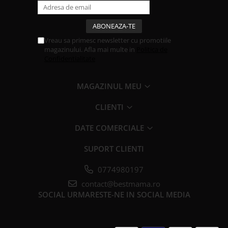
Vreau sa primesc newsletter cu promotiile
magazinului. Afla mai multe in
Politica de
Confidentialitate
MAGAZINUL MEU
CLIENTI
DATE COMERCIALE
SUPORT CLIENTI
0774980197
contact@bestmama.ro
SOCIAL
URMARESTE-NE IN SOCIAL MEDIA