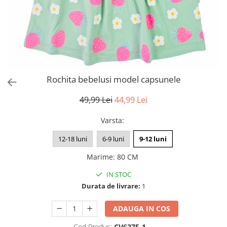
Rochita bebelusi model capsunele
49,99 Lei
44,99 Lei
Varsta
:
12-18 luni
6-9 luni
9-12 luni
Marime
:
80 CM
IN STOC
Durata de livrare:
1
ADAUGA IN COS
Cod Produs:
CV6275-1