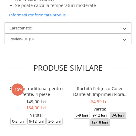
Se poate călca la temperaturi moderate
Informatii conformitate produs
Caracteristici
Review-uri
(0)
PRODUSE SIMILARE
Costum traditional pentru
Rochiță Fetițe cu Guler
-10%
fetite, 4 piese
Dantelat, Imprimeu Floral,
Design Elegant
149,00 Lei
64,99 Lei
134,00 Lei
Varsta:
Varsta:
6-9 luni
9-12 luni
3-6 luni
0-3 luni
9-12 luni
3-6 luni
12-18 luni