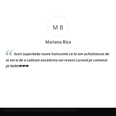
M B
Mariana Biza
Sunt superbebe toate hainutele ce le am achizitionat de
la voi si de o calitate excelenta voi reveni curand pt comenzi
pt bebe❤️❤️❤️
Newsletter
Nu rata ofertele si promotiile noastre