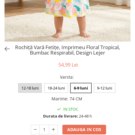
Rochiță Vară Fetițe, Imprimeu Floral Tropical,
Bumbac Respirabil, Design Lejer
54,99 Lei
Varsta
:
12-18 luni
18-24 luni
6-9 luni
9-12 luni
Marime
:
74 CM
IN STOC
Durata de livrare:
24-48 h
ADAUGA IN COS