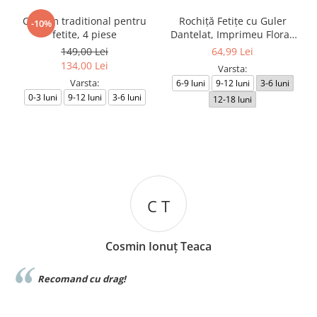
Costum traditional pentru
Rochiță Fetițe cu Guler
-10%
fetite, 4 piese
Dantelat, Imprimeu Floral,
Design Elegant
149,00 Lei
64,99 Lei
134,00 Lei
Varsta:
Varsta:
6-9 luni
9-12 luni
3-6 luni
0-3 luni
9-12 luni
3-6 luni
12-18 luni
C T
Cosmin Ionuț Teaca
e
Recomand cu drag!