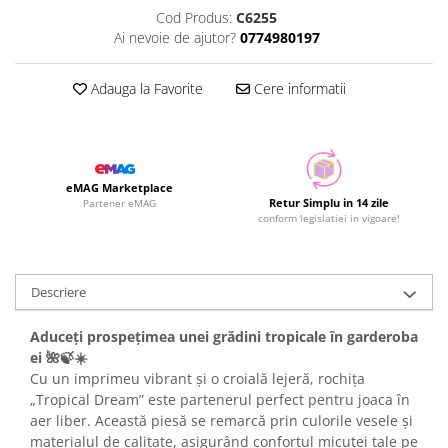
Cod Produs:
C6255
Ai nevoie de ajutor?
0774980197
Adauga la Favorite
Cere informatii
eMAG Marketplace
Retur Simplu in 14 zile
Partener eMAG
conform legislatiei in vigoare!
Descriere
Aduceți prospețimea unei grădini tropicale în garderoba
ei 🌺🍃☀️
Cu un imprimeu vibrant și o croială lejeră, rochița
„Tropical Dream” este partenerul perfect pentru joaca în
aer liber. Această piesă se remarcă prin culorile vesele și
materialul de calitate, asigurând confortul micuței tale pe