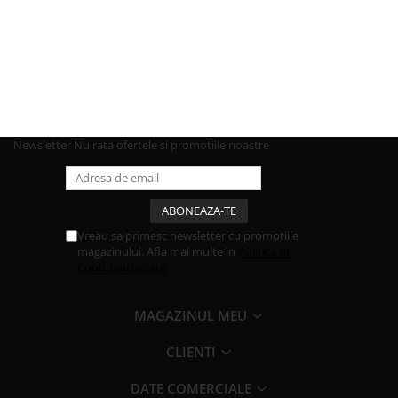
Newsletter
Nu rata ofertele si promotiile noastre
Vreau sa primesc newsletter cu promotiile
magazinului. Afla mai multe in
Politica de
Confidentialitate
MAGAZINUL MEU
CLIENTI
DATE COMERCIALE