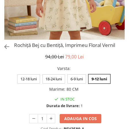
Rochiță Bej cu Bentiță, Imprimeu Floral Vernil
94,00 Lei
79,00 Lei
Varsta
:
12-18 luni
18-24 luni
6-9 luni
9-12 luni
Marime
:
80 CM
IN STOC
Durata de livrare:
1
ADAUGA IN COS
Cod Produs:
RFV2580-1