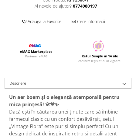
Ai nevoie de ajutor?
0774980197
Adauga la Favorite
Cere informatii
eMAG Marketplace
Retur Simplu in 14 zile
Partener eMAG
conform legislatiei in vigoare!
Descriere
Un aer boem și o eleganță atemporală pentru
mica prințesă! 🌸💙✨
Dacă ești în căutarea unei ținute care să îmbine
farmecul clasic cu un confort desăvârșit, setul
„Vintage Flora” este pur și simplu perfect! Cu un
design delicat de inspirație retro și detalii atent