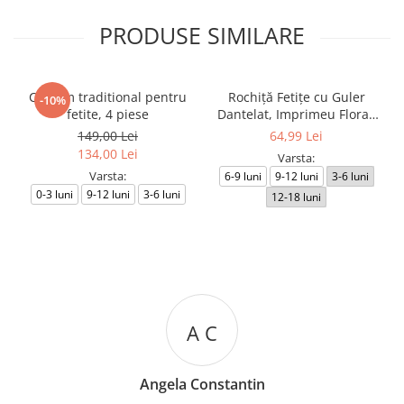
PRODUSE SIMILARE
Costum traditional pentru
Rochiță Fetițe cu Guler
-10%
fetite, 4 piese
Dantelat, Imprimeu Floral,
Design Elegant
149,00 Lei
64,99 Lei
134,00 Lei
Varsta:
Varsta:
6-9 luni
9-12 luni
3-6 luni
0-3 luni
9-12 luni
3-6 luni
12-18 luni
A C
Angela Constantin