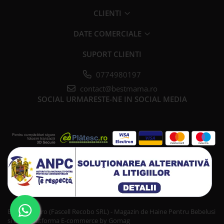
CLIENTI
DATE COMERCIALE
SUPORT CLIENTI
0774980197
contact@bestmama.ro
SOCIAL
URMARESTE-NE IN SOCIAL MEDIA
Bestmama.ro (Fascell Recobo SRL) - Magazin de Haine Pentru Bebelusi
si Copii
Platforma E-commerce by Gomag