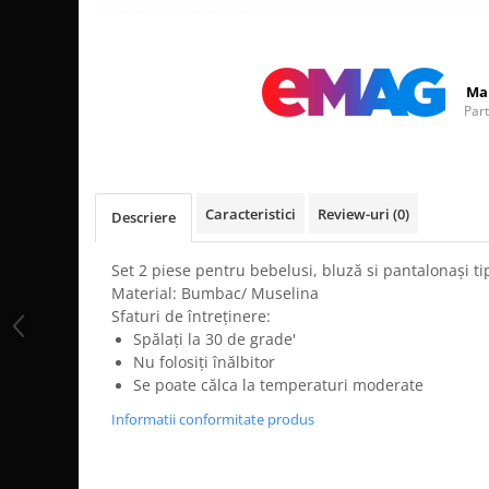
Distribuie
pe
Facebook
Ma
Par
Caracteristici
Review-uri
(0)
Descriere
Set 2 piese pentru bebelusi, bluză si pantalonași ti
Material: Bumbac/ Muselina
Sfaturi de întreținere:
Spălați la 30 de grade'
Nu folosiți înălbitor
Se poate călca la temperaturi moderate
Informatii conformitate produs