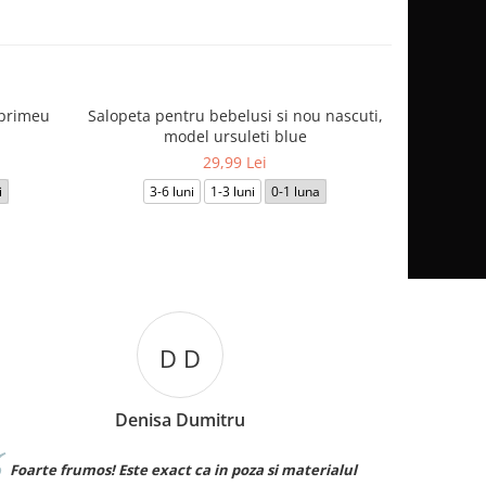
mprimeu
Salopeta pentru bebelusi si nou nascuti,
Salopet
-30%
model ursuleti blue
29,99 Lei
i
3-6 luni
1-3 luni
0-1 luna
9-1
B B
Bianca Burcuta
 materialul
Sunt superbe! Le ador. ❤️