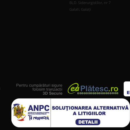
BLD. Siderurgistilor, nr 7
Galati, Galați
u