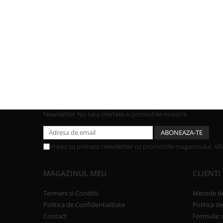
Newsletter
Nu rata ofertele si promotiile noastre
Vreau sa primesc newsletter cu promotiile magazinului. Af
MAGAZINUL MEU
CLIENTI
Termeni si Conditii
Metode de
Politica de Confidentialitate
Politica d
Contact
Formular 