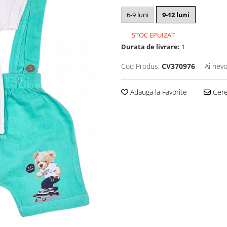
6-9 luni
9-12 luni
STOC EPUIZAT
Durata de livrare:
1
Cod Produs:
CV370976
Ai nevo
Adauga la Favorite
Cere 