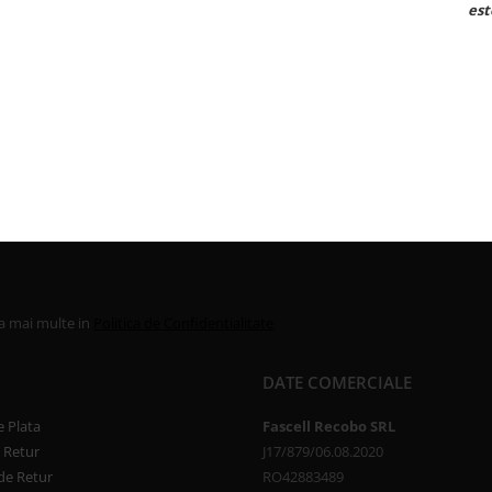
este bun
la mai multe in
Politica de Confidentialitate
DATE COMERCIALE
 Plata
Fascell Recobo SRL
e Retur
J17/879/06.08.2020
de Retur
RO42883489