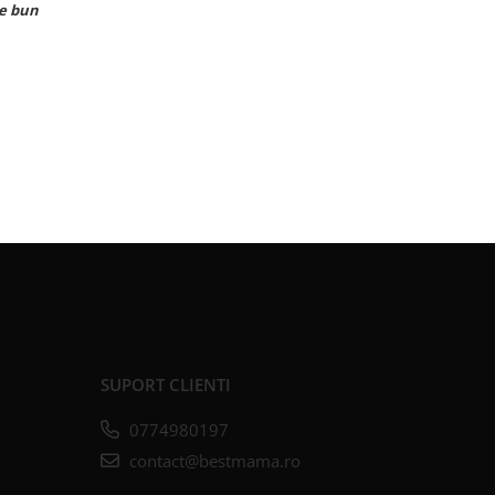
SUPORT CLIENTI
0774980197
contact@bestmama.ro