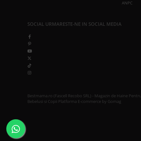
ANPC
SOCIAL
URMARESTE-NE IN SOCIAL MEDIA
Bestmama.ro (Fascell Recobo SRL) - Magazin de Haine Pentr
Bebelusi si Copii
Platforma E-commerce by Gomag