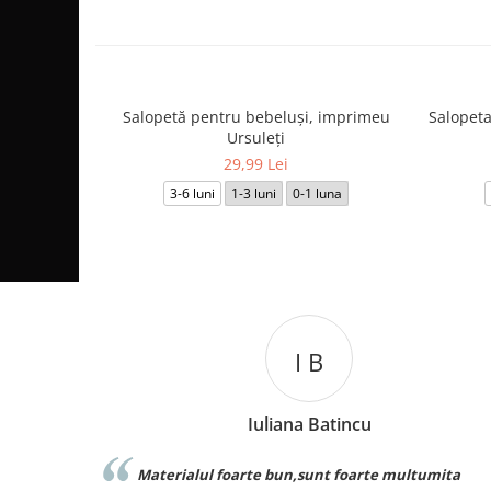
Salopetă pentru bebeluși, imprimeu
Salopeta
Ursuleți
29,99 Lei
3-6 luni
1-3 luni
0-1 luna
I B
C L
na Batincu
Catalina Lu
n,sunt foarte multumita
Foarte buna calitate exact c