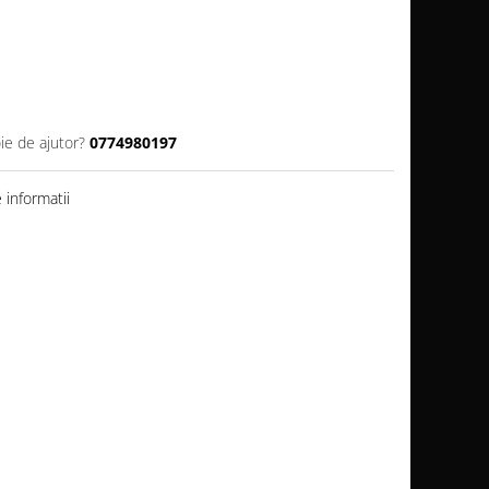
ie de ajutor?
0774980197
informatii