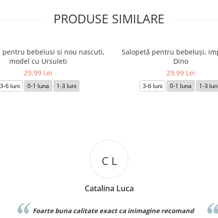
PRODUSE SIMILARE
 pentru bebelusi si nou nascuti,
Salopetă pentru bebeluși, i
model cu Ursuleti
Dino
29,99 Lei
29,99 Lei
3-6 luni
0-1 luna
1-3 luni
3-6 luni
0-1 luna
1-3 lun
D D
ca
Denisa Dumitru
a inimagine recomand
Foarte frumos! Este exact ca in poza si