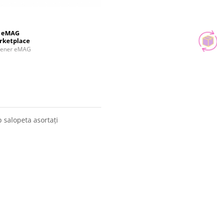
eMAG
rketplace
tener eMAG
p salopeta asortați