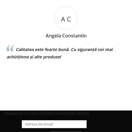
A C
Angela Constantin
Calitatea este foarte bună. Cu siguranță voi mai
l
achiziționa și alte produse!
p
Newsletter
Nu rata ofertele si promotiile noastre