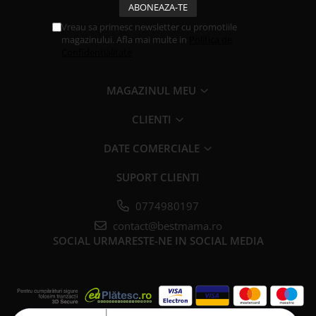
Vreau sa primesc newsletter cu promotiile
magazinului. Afla mai multe in
Politica de
Confidentialitate
MAGAZINUL MEU
CLIENTI
DATE COMERCIALE
SUPORT CLIENTI
0774980197
contact@bestmama.ro
SOCIAL
URMARESTE-NE IN SOCIAL MEDIA