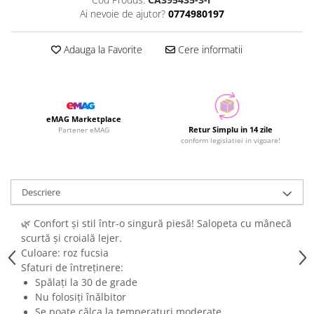
Ai nevoie de ajutor?
0774980197
Adauga la Favorite
Cere informatii
eMAG Marketplace
Retur Simplu in 14 zile
Partener eMAG
conform legislatiei in vigoare!
Descriere
🌿 Confort și stil într-o singură piesă! Salopeta cu mânecă
scurtă și croială lejer.
Culoare: roz fucsia
Sfaturi de întreținere:
Spălați la 30 de grade
Nu folosiți înălbitor
Se poate călca la temperaturi moderate