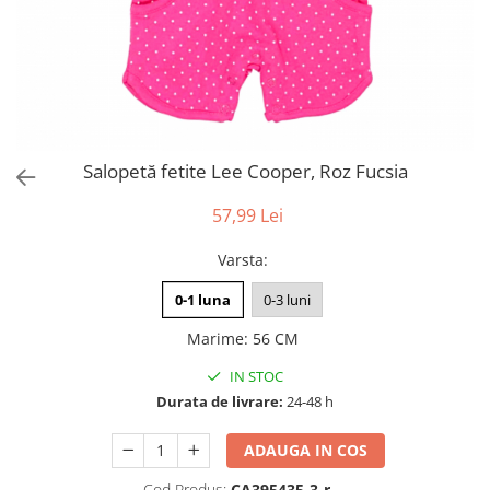
Salopetă fetite Lee Cooper, Roz Fucsia
57,99 Lei
Varsta
:
0-1 luna
0-3 luni
Marime
:
56 CM
IN STOC
Durata de livrare:
24-48 h
ADAUGA IN COS
Cod Produs:
CA395435-3-r