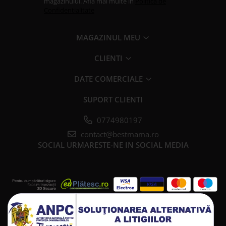
magazinului. Afla mai multe in
Politica de
Confidentialitate
MAGAZINUL MEU
CLIENTI
DATE COMERCIALE
SUPORT CLIENTI
0774980197
contact@bestmama.ro
SOCIAL
URMARESTE-NE IN SOCIAL MEDIA