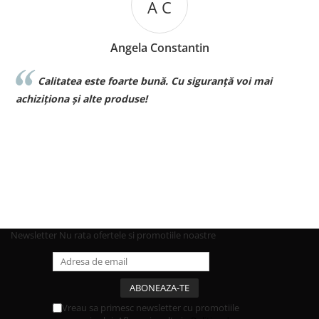
A C
Angela Constantin
Calitatea este foarte bună. Cu siguranță voi mai
la vo
chiziționa și alte produse!
pt be
Newsletter
Nu rata ofertele si promotiile noastre
Vreau sa primesc newsletter cu promotiile