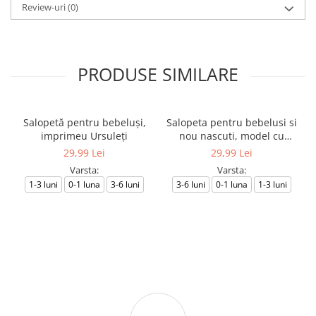
Review-uri
(0)
PRODUSE SIMILARE
Salopetă pentru bebeluși,
Salopeta pentru bebelusi si
imprimeu Ursuleți
nou nascuti, model cu
Ursuleti
29,99 Lei
29,99 Lei
Varsta:
Varsta:
1-3 luni
0-1 luna
3-6 luni
3-6 luni
0-1 luna
1-3 luni