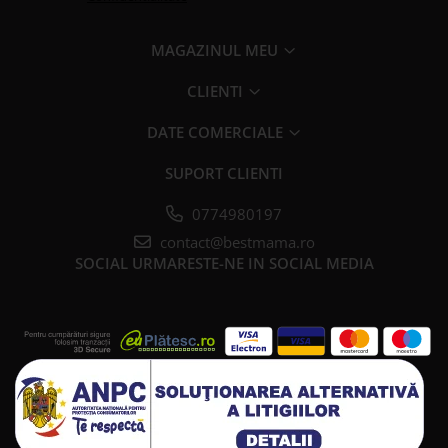
MAGAZINUL MEU
CLIENTI
DATE COMERCIALE
SUPORT CLIENTI
0774980197
contact@bestmama.ro
SOCIAL
URMARESTE-NE IN SOCIAL MEDIA