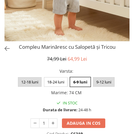
Compleu Marinăresc cu Salopetă și Tricou
74,99 Lei
64,99 Lei
Varsta
:
12-18 luni
18-24 luni
6-9 luni
9-12 luni
Marime
:
74 CM
IN STOC
Durata de livrare:
24-48 h
ADAUGA IN COS
Cod Produs:
C6319