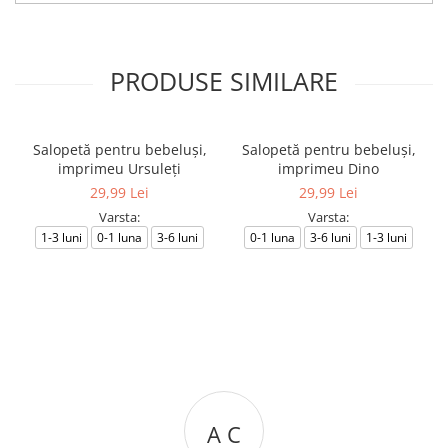
PRODUSE SIMILARE
Salopetă pentru bebeluși,
Salopetă pentru bebeluși,
imprimeu Ursuleți
imprimeu Dino
29,99 Lei
29,99 Lei
Varsta:
Varsta:
1-3 luni
0-1 luna
3-6 luni
0-1 luna
3-6 luni
1-3 luni
A C
M