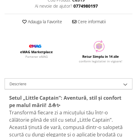
Ai nevoie de ajutor?
0774980197
Adauga la Favorite
Cere informatii
eMAG Marketplace
Retur Simplu in 14 zile
Partener eMAG
conform legislatiei in vigoare!
Descriere
Setul „Little Captain”: Aventură, stil și confort
pe malul mării! ⚓⛵✨
Transformă fiecare zi a micuțului tău într-o
călătorie plină de stil cu setul „Little Captain”.
Această ținută de vară, compusă dintr-o salopetă
scurtă cu dungi elegante și o aplicație brodată cu