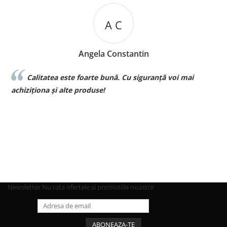
A C
Angela Constantin
Calitatea este foarte bună. Cu siguranță voi mai
l
achiziționa și alte produse!
p
Newsletter
Nu rata ofertele si promotiile noastre