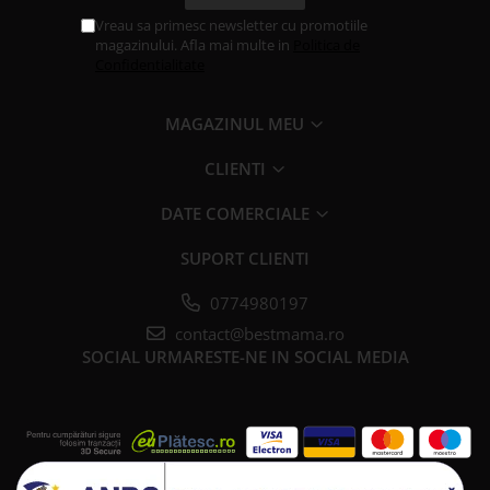
Vreau sa primesc newsletter cu promotiile
magazinului. Afla mai multe in
Politica de
Confidentialitate
MAGAZINUL MEU
CLIENTI
DATE COMERCIALE
SUPORT CLIENTI
0774980197
contact@bestmama.ro
SOCIAL
URMARESTE-NE IN SOCIAL MEDIA