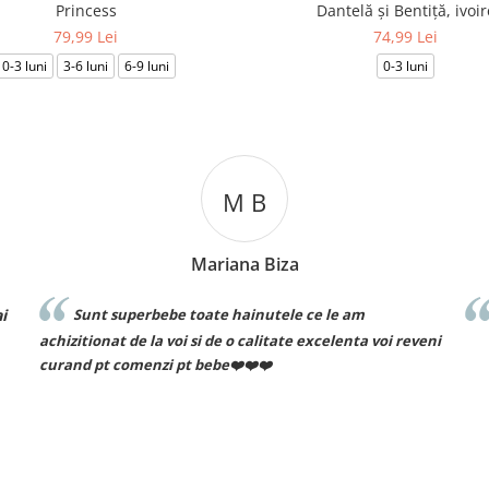
Princess
Dantelă și Bentiță, ivoir
79,99 Lei
74,99 Lei
0-3 luni
3-6 luni
6-9 luni
0-3 luni
C T
Cosmin Ionuț Teaca
Recomand cu drag!
 reveni