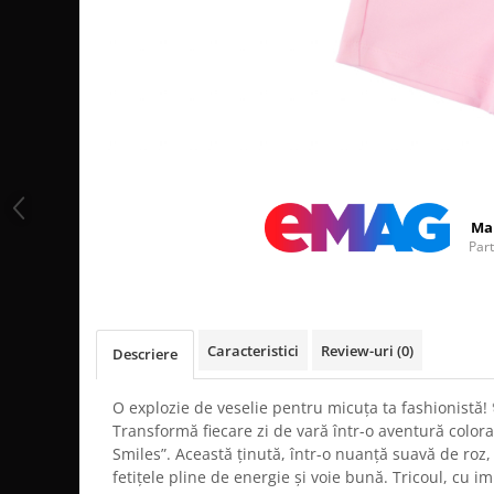
Distribuie
pe
Facebook
Ma
Par
Caracteristici
Review-uri
(0)
Descriere
O explozie de veselie pentru micuța ta fashionistă!
Transformă fiecare zi de vară într-o aventură colora
Smiles”. Această ținută, într-o nuanță suavă de roz,
fetițele pline de energie și voie bună. Tricoul, cu im