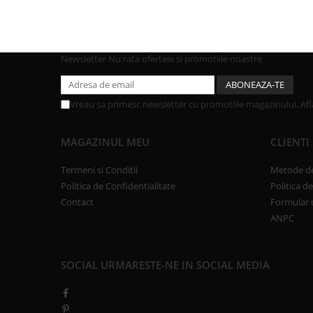
Newsletter
Nu rata ofertele si promotiile noastre
Vreau sa primesc newsletter cu promotiile magazinului. Af
MAGAZINUL MEU
CLIENTI
Termeni si Conditii
Metode de
Politica de Confidentialitate
Politica d
Contact
Formular 
ANPC
SOCIAL
URMARESTE-NE IN SOCIAL MEDIA