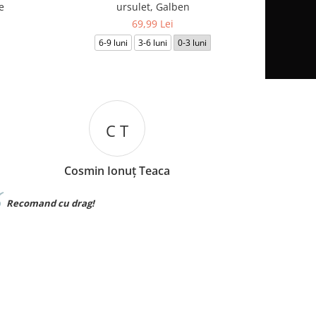
e
ursulet, Galben
69,99 Lei
6-9 luni
3-6 luni
0-3 luni
6-
I B
Iuliana Batincu
Materialul foarte bun,sunt foarte multumita
Foa