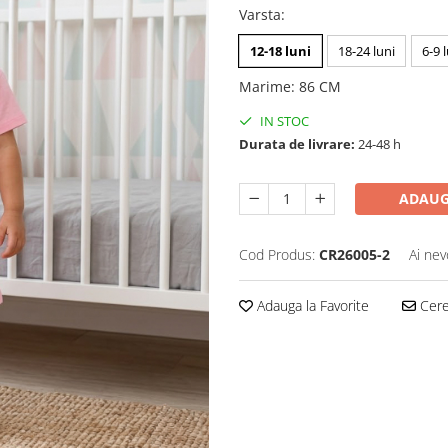
Varsta
:
12-18 luni
18-24 luni
6-9 
Marime
:
86 CM
IN STOC
Durata de livrare:
24-48 h
ADAUG
Cod Produs:
CR26005-2
Ai nev
Adauga la Favorite
Cere 