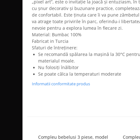
„pixel art”, este o invitație la joacă și entuziasm, în
cu șnur decorativ și buzunare practice, completea
de confortabil. Este ținuta care îi va pune zâmbetul
va atrage toate privirile în parc, oferindu-i liberta
nevoie pentru a explora lumea în fiecare zi.
Material: Bumbac 100%
Fabricat in Turcia
Sfaturi de întreținere:
Se recomandă spălarea la mașină la 30°C pentru a
materialul moale.
Nu folosiți înălbitor
Se poate călca la temperaturi moderate
Informatii conformitate produs
Compleu bebelusi 3 piese, model
Compleu 