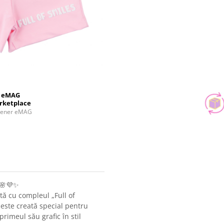
eMAG
rketplace
tener eMAG
 🌸💜✨
tă cu compleul „Full of
 este creată special pentru
primeul său grafic în stil