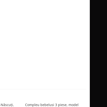
-Născuți,
Compleu bebelusi 3 piese, model
Compleu be