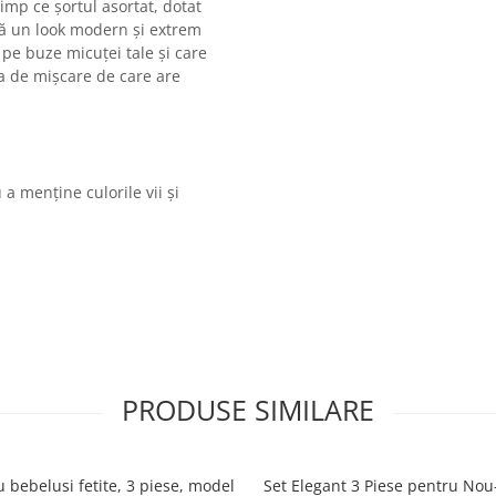
 timp ce șortul asortat, dotat
ză un look modern și extrem
 pe buze micuței tale și care
tea de mișcare de care are
 menține culorile vii și
PRODUSE SIMILARE
bebelusi fetite, 3 piese, model
Set Elegant 3 Piese pentru Nou