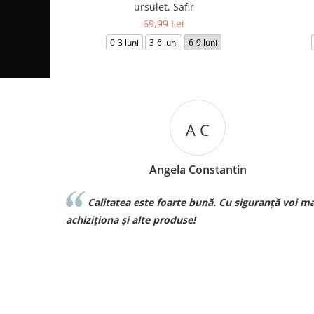
ursulet, Safir
69,99 Lei
0-3 luni
3-6 luni
6-9 luni
M B
Mariana Biza
uranță voi mai
Sunt superbebe toate hainutele ce le am
achizitionat de la voi si de o calitate excelenta voi
curand pt comenzi pt bebe❤️❤️❤️