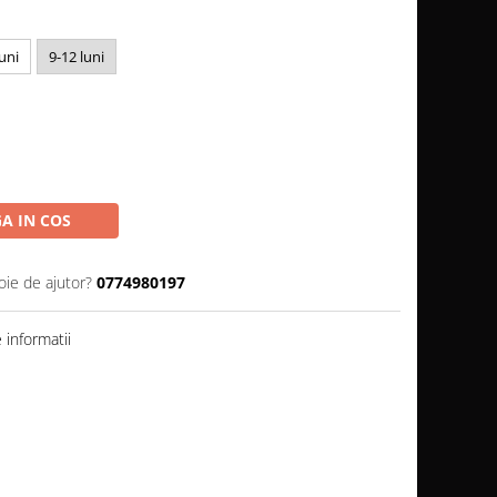
luni
9-12 luni
A IN COS
oie de ajutor?
0774980197
informatii