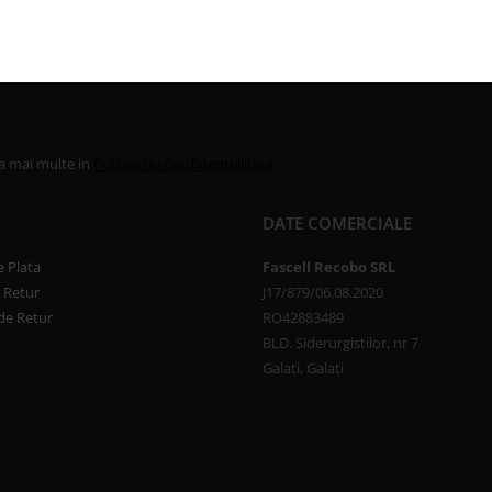
la mai multe in
Politica de Confidentialitate
DATE COMERCIALE
 Plata
Fascell Recobo SRL
e Retur
J17/879/06.08.2020
de Retur
RO42883489
BLD. Siderurgistilor, nr 7
Galati, Galați