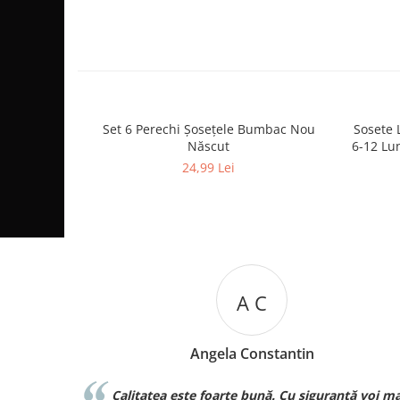
Set 6 Perechi Şosețele Bumbac Nou
Sosete 
Născut
6-12 Lun
24,99 Lei
M B
in
Mariana Biza
siguranță voi mai
Sunt superbebe toate hainutele ce le am