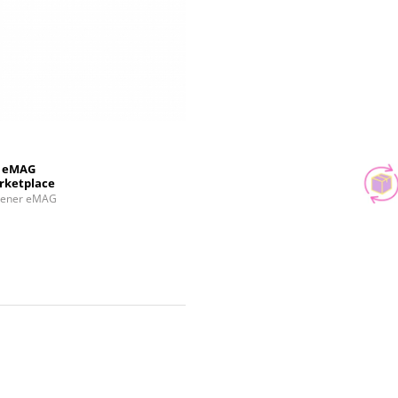
eMAG
rketplace
tener eMAG