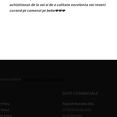
 voi reveni
la mai multe in
Politica de Confidentialitate
DATE COMERCIALE
 Plata
Fascell Recobo SRL
e Retur
J17/879/06.08.2020
de Retur
RO42883489