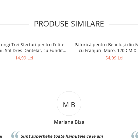
PRODUSE SIMILARE
Lungi Trei Sferturi pentru Fetite
Păturică pentru Bebeluși din 
i, Stil Dres Dantelat, cu Fundita
cu Franjuri, Maro, 120 CM X
Eleganta
14,99 Lei
54,99 Lei
C T
Cosmin Ionuț Teaca
Recomand cu drag!