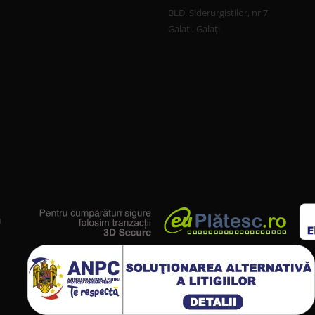
BLD. Siderurgistilor, nr 7
Galati, Galați
u