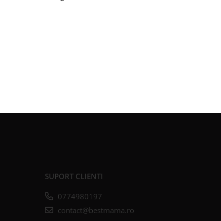
SUPORT CLIENTI
0774980197
contact@bestmama.ro