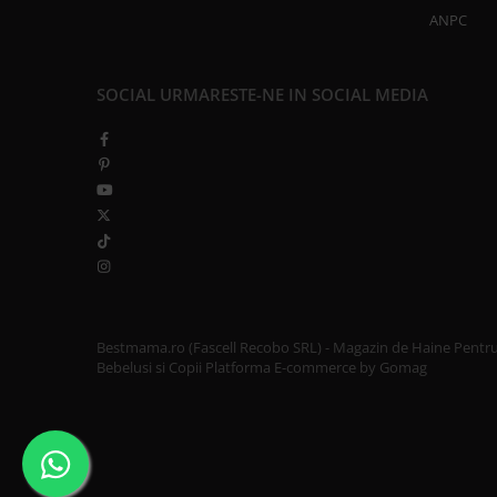
ANPC
SOCIAL
URMARESTE-NE IN SOCIAL MEDIA
Bestmama.ro (Fascell Recobo SRL) - Magazin de Haine Pentr
Bebelusi si Copii
Platforma E-commerce by Gomag