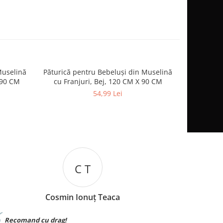
Muselină
Păturică pentru Bebeluși din Muselină
Palarie 
-8%
 90 CM
cu Franjuri, Bej, 120 CM X 90 CM
Respirabila
54,99 Lei
I B
Iuliana Batincu
Materialul foarte bun,sunt foarte multumita