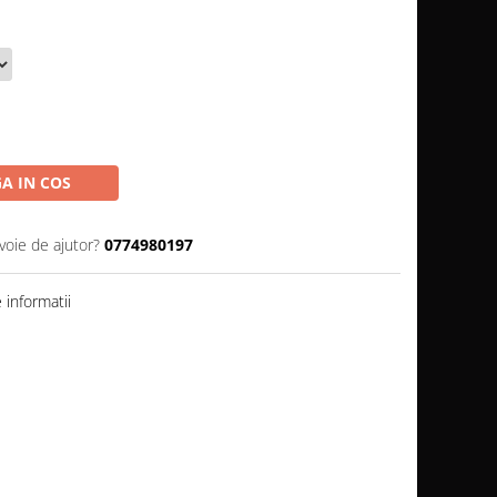
A IN COS
voie de ajutor?
0774980197
informatii