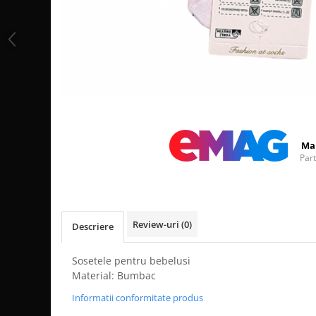
Distribuie
pe
Facebook
Ma
Par
Review-uri
(0)
Descriere
Sosetele pentru bebelusi
Material: Bumbac
Informatii conformitate produs