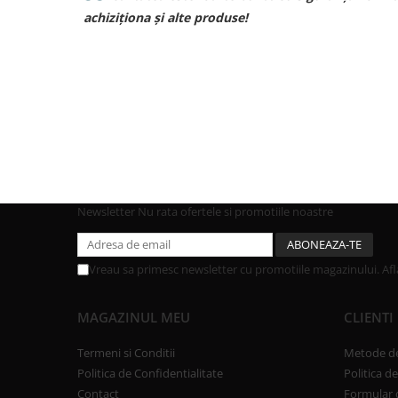
achizitionat de la voi si de o calitate excelenta
curand pt comenzi pt bebe❤️❤️❤️
Newsletter
Nu rata ofertele si promotiile noastre
Vreau sa primesc newsletter cu promotiile magazinului. Af
MAGAZINUL MEU
CLIENTI
Termeni si Conditii
Metode de
Politica de Confidentialitate
Politica d
Contact
Formular 