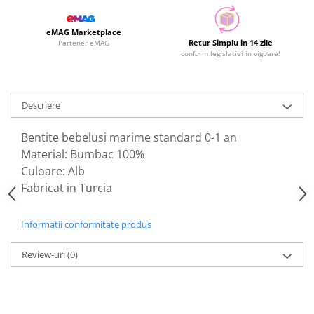
eMAG Marketplace
Retur Simplu in 14 zile
Partener eMAG
conform legislatiei in vigoare!
Descriere
Bentite bebelusi marime standard 0-1 an
Material: Bumbac 100%
Culoare: Alb
Fabricat in Turcia
Informatii conformitate produs
Review-uri
(0)