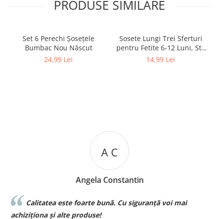
PRODUSE SIMILARE
Set 6 Perechi Şosețele
Sosete Lungi Trei Sferturi
Bumbac Nou Născut
pentru Fetite 6-12 Luni, Stil
Dres Dantelat, cu Fundita
24,99 Lei
14,99 Lei
Eleganta
A C
Angela Constantin
Calitatea este foarte bună. Cu siguranță voi mai
l
achiziționa și alte produse!