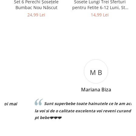
Set 6 Perechi Şosețele
Sosete Lungi Trei Sferturi
Bumbac Nou Născut
pentru Fetite 6-12 Luni, Stil
Dres Dantelat, cu Fundita
24,99 Lei
14,99 Lei
Eleganta
M B
Mariana Biza
Sunt superbebe toate hainutele ce le am achizitionat de
la voi si de o calitate excelenta voi reveni curand pt comenzi
pt bebe❤️❤️❤️