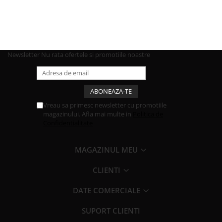
Newsletter
Nu rata ofertele si promotiile noastre
Vreau sa primesc newsletter cu promotiile
magazinului. Afla mai multe in
Politica de
Confidentialitate
MAGAZINUL MEU
CLIENTI
DATE COMERCIALE
SUPORT CLIENTI