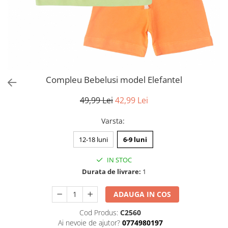
Compleu Bebelusi model Elefantel
49,99 Lei
42,99 Lei
Varsta
:
12-18 luni
6-9 luni
IN STOC
Durata de livrare:
1
ADAUGA IN COS
Cod Produs:
C2560
Ai nevoie de ajutor?
0774980197