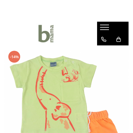
Haine bebelusi fete ❤️
Haine bebelusi baieti ❤️
Camera bebelusului
Body fete
Body baieti
Articole hranire bebelusi
Seturi fetite
Compleuri bebelusi baieti
Lenjerii Pat
Rochite bebelusi
Pantalonasi baietei
Marsupii si Portbebe
-14%
Pantalonasi fetite
Salopete bebelusi baieti
Paturici bebelus
Salopete bebelusi fete
Prosoape si halate de baie
Sepci si caciuli copii
Sosete si botosei