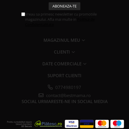
Vreau sa primesc newsletter cu promotiile
magazinului. Afla mai multe in
Politica de
Confidentialitate
MAGAZINUL MEU
CLIENTI
DATE COMERCIALE
SUPORT CLIENTI
0774980197
contact@bestmama.ro
SOCIAL
URMARESTE-NE IN SOCIAL MEDIA