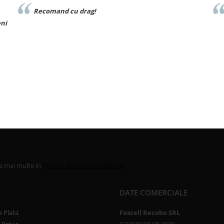
drag!
Materialul foarte bun
la mai multe in
Politica de Confidentialitate
DATE COMERCIALE
 Plata
Fascell Recobo SRL