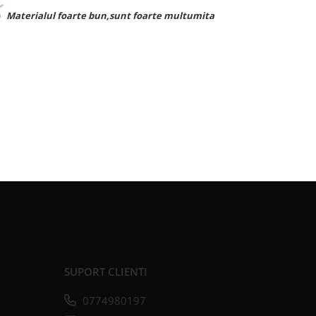
,sunt foarte multumita
Foarte buna calitate exact ca 
SUPORT CLIENTI
0774980197