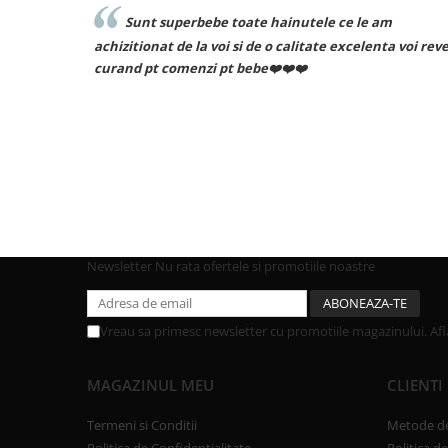
superbebe toate hainutele ce le am
Recomand cu 
at de la voi si de o calitate excelenta voi reveni
 comenzi pt bebe❤️❤️❤️
Newsletter
Nu rata ofertele si promotiile noastre
Vreau sa primesc newsletter cu promotiile magazinului. Af
MAGAZINUL MEU
CLIENTI
Termeni si Conditii
Metode de