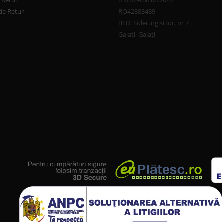
e Retur
J17/879/06.08.2020
de Retur
RO42883489
BLD. Siderurgistilor, nr 7
Galati, Galați
u