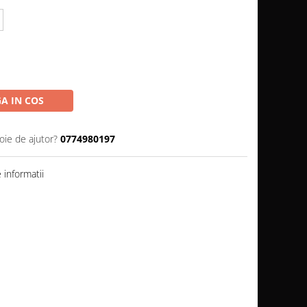
A IN COS
oie de ajutor?
0774980197
informatii