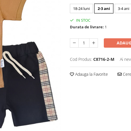
18-24 luni
2-3 ani
3-4 ani
IN STOC
Durata de livrare:
1
ADAUG
Cod Produs:
C8716-2-M
Ai nev
Adauga la Favorite
Cere 