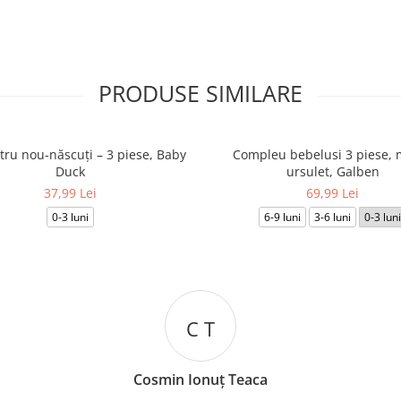
PRODUSE SIMILARE
tru nou-născuți – 3 piese, Baby
Compleu bebelusi 3 piese, 
Duck
ursulet, Galben
37,99 Lei
69,99 Lei
0-3 luni
6-9 luni
3-6 luni
0-3 luni
C T
osmin Ionuț Teaca
Iulian