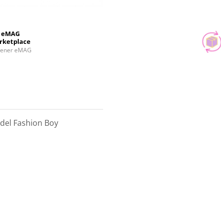
eMAG
rketplace
tener eMAG
odel Fashion Boy