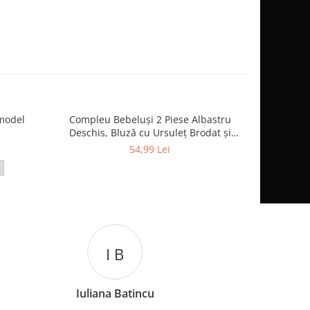
model
Compleu Bebeluși 2 Piese Albastru
Compleu
Deschis, Bluză cu Ursuleț Brodat și
Pantaloni Asortați
54,99 Lei
18-24 luni
I B
C L
a Batincu
Catalina Luca