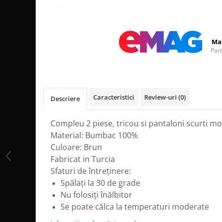
Distribuie
pe
Facebook
Ma
Par
Caracteristici
Review-uri
(0)
Descriere
Compleu 2 piese, tricou si pantaloni scurti m
Material: Bumbac 100%
Culoare: Brun
Fabricat in Turcia
Sfaturi de întreținere:
Spălați la 30 de grade
Nu folosiți înălbitor
Se poate călca la temperaturi moderate