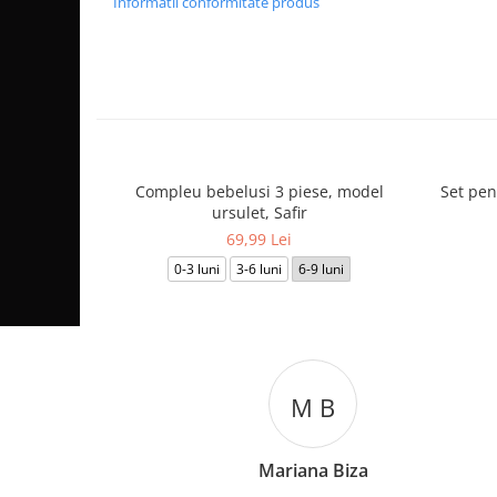
Informatii conformitate produs
Compleu bebelusi 3 piese, model
Set pen
ursulet, Safir
69,99 Lei
0-3 luni
3-6 luni
6-9 luni
M B
Mariana Biza
C