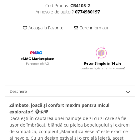
Cod Produs:
CB4105-2
Ai nevoie de ajutor?
0774980197
Adauga la Favorite
Cere informatii
eMAG Marketplace
Retur Simplu in 14 zile
Partener eMAG
conform legislatiei in vigoare!
Descriere
Zâmbete, joacă și confort maxim pentru micul
explorator! 🐵🍌💙
Dacă ești în căutarea unei hăinuțe de zi cu zi care să fie
ușor de îmbrăcat, blândă cu pielea bebelușului și extrem
de simpatică, compleul „Maimuțica Veselă” este exact ce
ai nevoie. Cu un design estival și o croială lejeră, acest