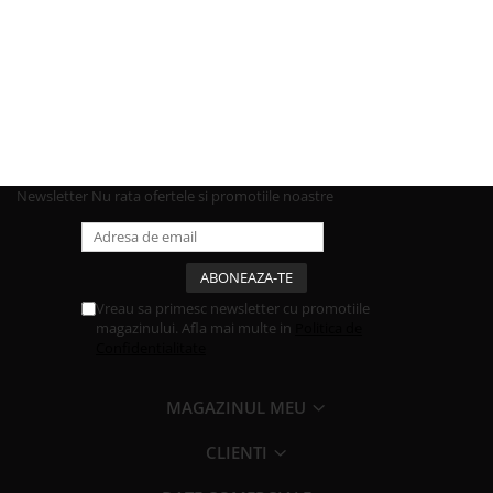
Newsletter
Nu rata ofertele si promotiile noastre
Vreau sa primesc newsletter cu promotiile
magazinului. Afla mai multe in
Politica de
Confidentialitate
MAGAZINUL MEU
CLIENTI