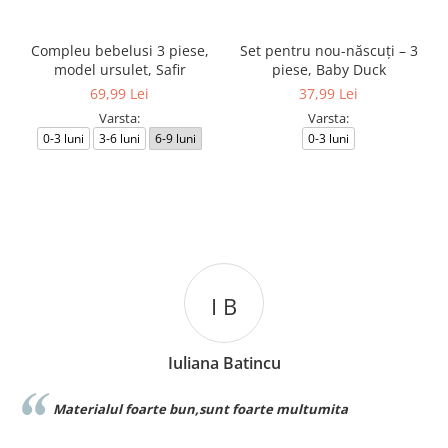
Compleu bebelusi 3 piese,
Set pentru nou-născuți – 3
model ursulet, Safir
piese, Baby Duck
69,99 Lei
37,99 Lei
Varsta:
Varsta:
0-3 luni
3-6 luni
6-9 luni
0-3 luni
I B
Iuliana Batincu
erialul foarte bun,sunt foarte multumita
Foarte 