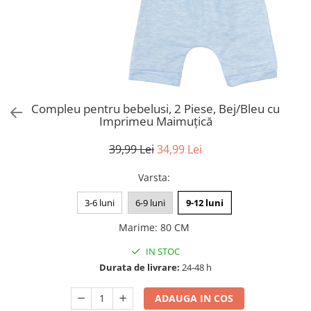
Compleu pentru bebelusi, 2 Piese, Bej/Bleu cu
Imprimeu Maimuțică
39,99 Lei
34,99 Lei
Varsta
:
3-6 luni
6-9 luni
9-12 luni
Marime
:
80 CM
IN STOC
Durata de livrare:
24-48 h
ADAUGA IN COS