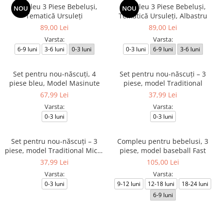
Compleu 3 Piese Bebeluși,
Compleu 3 Piese Bebeluși,
NOU
NOU
Tematică Ursuleți
Tematică Ursuleți, Albastru
89,00 Lei
89,00 Lei
Varsta:
Varsta:
6-9 luni
3-6 luni
0-3 luni
0-3 luni
6-9 luni
3-6 luni
Set pentru nou-născuți, 4
Set pentru nou-născuți – 3
piese bleu, Model Masinute
piese, model Traditional
67,99 Lei
37,99 Lei
Varsta:
Varsta:
0-3 luni
0-3 luni
Set pentru nou-născuți – 3
Compleu pentru bebelusi, 3
piese, model Traditional Micul
piese, model baseball Fast
Românaș
37,99 Lei
105,00 Lei
Varsta:
Varsta:
0-3 luni
9-12 luni
12-18 luni
18-24 luni
6-9 luni