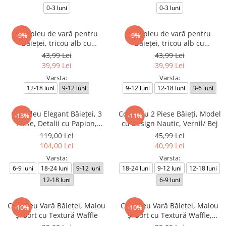
0-3 luni
0-3 luni
Compleu de vară pentru
Compleu de vară pentru
-9%
-9%
băieței, tricou alb cu
băieței, tricou alb cu
imprimeu cactus și pantaloni
imprimeu cactus și pantaloni
43,99 Lei
43,99 Lei
scurți bleu
scurți bleumarin
39,99 Lei
39,99 Lei
Varsta:
Varsta:
12-18 luni
9-12 luni
9-12 luni
12-18 luni
3-6 luni
Compleu Elegant Băieței, 3
Compleu 2 Piese Băieți, Model
-13%
-11%
Piese, Detalii cu Papion,
cu Design Nautic, Vernil/ Bej
Design Clasic-Modern
119,00 Lei
45,99 Lei
104,00 Lei
40,99 Lei
Varsta:
Varsta:
6-9 luni
18-24 luni
9-12 luni
18-24 luni
9-12 luni
12-18 luni
12-18 luni
6-9 luni
Compleu Vară Băieței, Maiou
Compleu Vară Băieței, Maiou
-10%
-10%
și Șort cu Textură Waffle
și Șort cu Textură Waffle,
Culoare Turcoaz