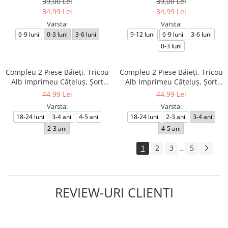
39,00 Lei
39,00 Lei
34,99 Lei
34,99 Lei
Varsta:
Varsta:
6-9 luni
0-3 luni
3-6 luni
9-12 luni
6-9 luni
3-6 luni
0-3 luni
Compleu 2 Piese Băieți, Tricou
Compleu 2 Piese Băieți, Tricou
Alb Imprimeu Cățeluș, Șort
Alb Imprimeu Cățeluș, Șort
Caramiziu
Albastru
44,99 Lei
44,99 Lei
Varsta:
Varsta:
18-24 luni
3-4 ani
4-5 ani
18-24 luni
2-3 ani
3-4 ani
2-3 ani
4-5 ani
1
2
3
5
...
REVIEW-URI CLIENTI