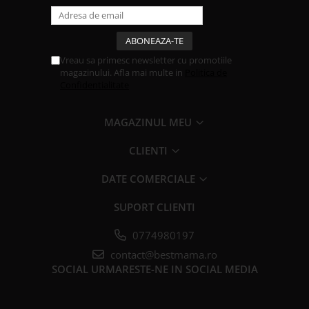
Vreau sa primesc newsletter cu promotiile
magazinului. Afla mai multe in
Politica de
Confidentialitate
MAGAZINUL MEU
CLIENTI
DATE COMERCIALE
SUPORT CLIENTI
0774980197
contact@bestmama.ro
SOCIAL
URMARESTE-NE IN SOCIAL MEDIA