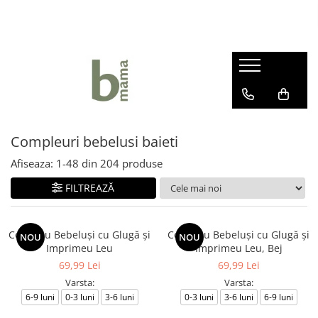
Haine bebelusi fete ❤️
Haine bebelusi baieti ❤️
Camera bebelusului
Body fete
Body baieti
Articole hranire bebelusi
Seturi fetite
Compleuri bebelusi baieti
Lenjerii Pat
Rochite bebelusi
Pantalonasi baietei
Marsupii si Portbebe
Compleuri bebelusi baieti
Pantalonasi fetite
Salopete bebelusi baieti
Paturici bebelus
Afiseaza:
1-
48
din
204
produse
Salopete bebelusi fete
Prosoape si halate de baie
Sepci si caciuli copii
FILTREAZĂ
Sosete si botosei
Compleu Bebeluşi cu Glugă şi
Compleu Bebeluşi cu Glugă şi
NOU
NOU
Imprimeu Leu
Imprimeu Leu, Bej
69,99 Lei
69,99 Lei
Varsta:
Varsta:
6-9 luni
0-3 luni
3-6 luni
0-3 luni
3-6 luni
6-9 luni