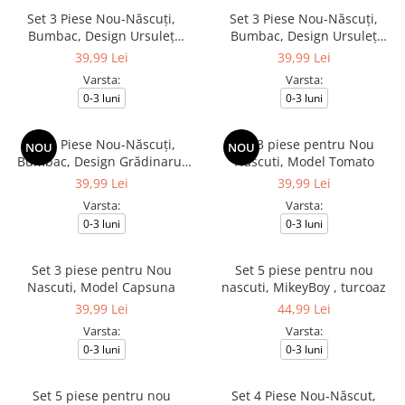
Set 3 Piese Nou-Născuți,
Set 3 Piese Nou-Născuți,
Bumbac, Design Ursuleț
Bumbac, Design Ursuleț
Explorator
Explorator
39,99 Lei
39,99 Lei
Varsta:
Varsta:
0-3 luni
0-3 luni
Set 3 Piese Nou-Născuți,
Set 3 piese pentru Nou
NOU
NOU
Bumbac, Design Grădinarul
Nascuti, Model Tomato
Vesel și Cățeluși
39,99 Lei
39,99 Lei
Varsta:
Varsta:
0-3 luni
0-3 luni
Set 3 piese pentru Nou
Set 5 piese pentru nou
Nascuti, Model Capsuna
nascuti, MikeyBoy , turcoaz
39,99 Lei
44,99 Lei
Varsta:
Varsta:
0-3 luni
0-3 luni
Set 5 piese pentru nou
Set 4 Piese Nou-Născut,