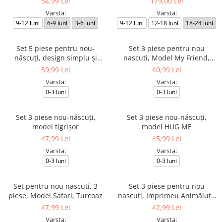
54,99 Lei
179,00 Lei
Asortați
Papion, Culoare Maro
Varsta:
Varsta:
9-12 luni
6-9 luni
3-6 luni
9-12 luni
12-18 luni
18-24 luni
Set 5 piese pentru nou-
Set 3 piese pentru nou
născuți, design simplu și
nascuti, Model My Friend,
delicat
Galben/ Bej deschis
59,99 Lei
40,99 Lei
Varsta:
Varsta:
0-3 luni
0-3 luni
Set 3 piese nou-născuți,
Set 3 piese nou-născuți,
model tigrișor
model HUG ME
47,99 Lei
45,99 Lei
Varsta:
Varsta:
0-3 luni
0-3 luni
Set pentru nou nascuti, 3
Set 3 piese pentru nou
piese, Model Safari, Turcoaz
nascuti, Imprimeu Animăluțe
din Junglă, Galben/ Alb
47,99 Lei
42,99 Lei
Varsta:
Varsta: