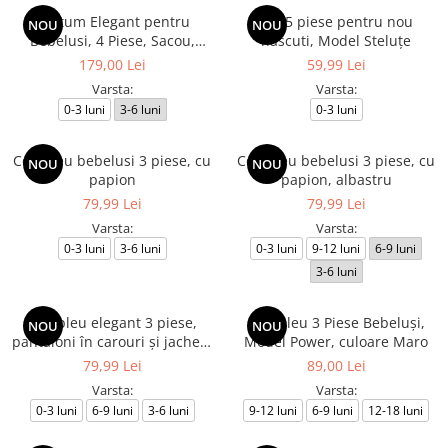
Costum Elegant pentru
Set 5 piese pentru nou
NOU
NOU
Bebelusi, 4 Piese, Sacou,
nascuti, Model Steluțe
Pantaloni, Camasa Alba si
179,00 Lei
59,99 Lei
Papion, Culoare Verde
Varsta:
Varsta:
Deschis
0-3 luni
3-6 luni
0-3 luni
Compleu bebelusi 3 piese, cu
Compleu bebelusi 3 piese, cu
NOU
NOU
papion
papion, albastru
79,99 Lei
79,99 Lei
Varsta:
Varsta:
0-3 luni
3-6 luni
0-3 luni
9-12 luni
6-9 luni
3-6 luni
Compleu elegant 3 piese,
Compleu 3 Piese Bebeluși,
NOU
NOU
pantaloni în carouri și jachetă
Model Power, culoare Maro
cu papion, albastru
79,99 Lei
89,00 Lei
Varsta:
Varsta:
0-3 luni
6-9 luni
3-6 luni
9-12 luni
6-9 luni
12-18 luni