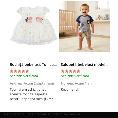
Rochiță bebelusi, Tull cu Sclipici Auriu, Aplicații Florale 3D în Talie
Salopetă bebeluși model cu Mickey Mouse
Achizitie verificata
Achizitie verificata
Achi
Andrea,
Acum 2 saptamani
Ndreea,
Acum 1 an
And
Tocmai am achiziționat
Recomand!
Rec
această rochiță superbă
pentru nepoțica mea și vreau
să vă zic ca este super mișto.
Recomand cu drag
Newsletter
Nu rata ofertele si promotiile noastre