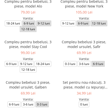
Compleu pentru bebelusi, 3
Compleu pentru bebelusi, 3
piese, model Alo
piese, model New York
79,00 Lei
105,00 Lei
Varsta:
Varsta:
18-24 luni
6-9 luni
9-12 luni
9-12 luni
6-9 luni
12-18 luni
12-18 luni
Compleu pentru bebelusi, 3
Compleu bebelusi 3 piese,
piese, model Stay Cool
model ursulet, Safir
99,00 Lei
69,99 Lei
Varsta:
Varsta:
6-9 luni
9-12 luni
18-24 luni
0-3 luni
3-6 luni
6-9 luni
12-18 luni
Compleu bebelusi 3 piese,
Set pentru nou-născuți, 3
model ursulet, Galben
piese, model cu Iepurași
Jucăuși
69,99 Lei
34,99 Lei
Varsta:
Varsta:
6-9 luni
3-6 luni
0-3 luni
0 luni