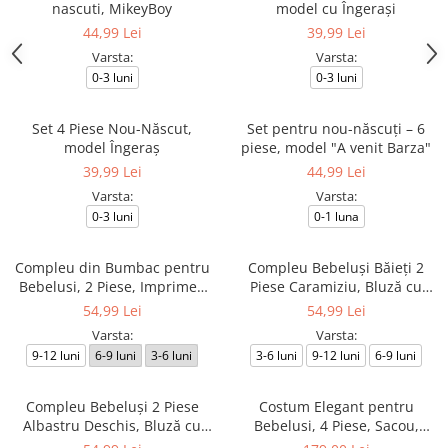
nascuti, MikeyBoy
model cu Îngerași
44,99 Lei
39,99 Lei
Varsta:
Varsta:
0-3 luni
0-3 luni
Set 4 Piese Nou-Născut,
Set pentru nou-născuți – 6
model Îngeraș
piese, model "A venit Barza"
39,99 Lei
44,99 Lei
Varsta:
Varsta:
0-3 luni
0-1 luna
Compleu din Bumbac pentru
Compleu Bebeluși Băieți 2
Bebelusi, 2 Piese, Imprimeu
Piese Caramiziu, Bluză cu
cu Girafă și Leuț
Ursuleț Brodat și Pantaloni
54,99 Lei
54,99 Lei
Asortați
Varsta:
Varsta:
9-12 luni
6-9 luni
3-6 luni
3-6 luni
9-12 luni
6-9 luni
Compleu Bebeluși 2 Piese
Costum Elegant pentru
Albastru Deschis, Bluză cu
Bebelusi, 4 Piese, Sacou,
Ursuleț Brodat și Pantaloni
Pantaloni, Camasa Alba si