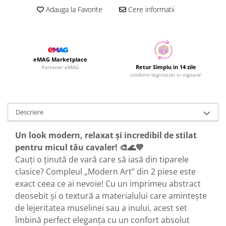
Adauga la Favorite
Cere informatii
eMAG Marketplace
Retur Simplu in 14 zile
Partener eMAG
conform legislatiei in vigoare!
Descriere
Un look modern, relaxat și incredibil de stilat
pentru micul tău cavaler! 🎨🌊💙
Cauți o ținută de vară care să iasă din tiparele
clasice? Compleul „Modern Art” din 2 piese este
exact ceea ce ai nevoie! Cu un imprimeu abstract
deosebit și o textură a materialului care amintește
de lejeritatea muselinei sau a inului, acest set
îmbină perfect eleganța cu un confort absolut