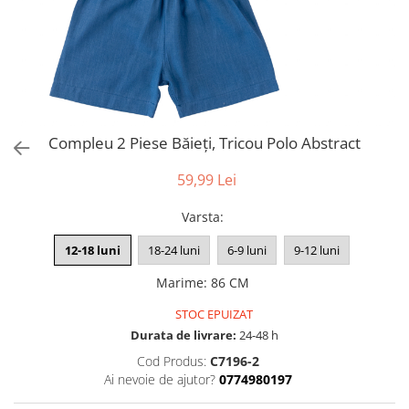
Compleu 2 Piese Băieți, Tricou Polo Abstract
59,99 Lei
Varsta
:
12-18 luni
18-24 luni
6-9 luni
9-12 luni
Marime
:
86 CM
STOC EPUIZAT
Durata de livrare:
24-48 h
Cod Produs:
C7196-2
Ai nevoie de ajutor?
0774980197