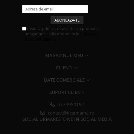
Vreau sa primesc newsletter cu promotiile
magazinului. Afla mai multe in
Politica de
Confidentialitate
MAGAZINUL MEU
CLIENTI
DATE COMERCIALE
SUPORT CLIENTI
0774980197
contact@bestmama.ro
SOCIAL
URMARESTE-NE IN SOCIAL MEDIA