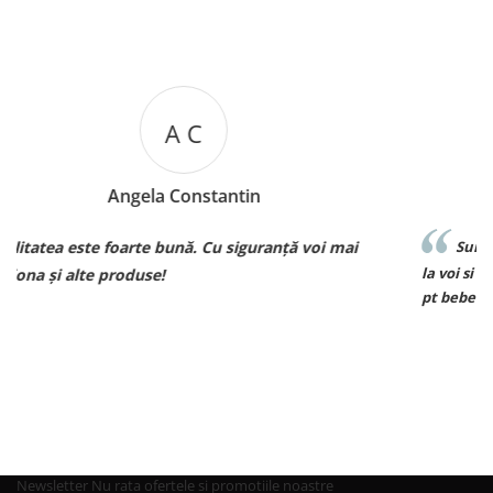
M B
Mariana Biza
ă voi mai
Sunt superbebe toate hainutele ce le am achiz
la voi si de o calitate excelenta voi reveni curand 
pt bebe❤️❤️❤️
Newsletter
Nu rata ofertele si promotiile noastre