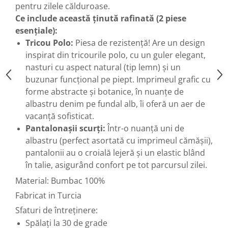
pentru zilele călduroase.
Ce include această ținută rafinată (2 piese
esențiale):
Tricou Polo:
Piesa de rezistență! Are un design
inspirat din tricourile polo, cu un guler elegant,
nasturi cu aspect natural (tip lemn) și un
buzunar funcțional pe piept. Imprimeul grafic cu
forme abstracte și botanice, în nuanțe de
albastru denim pe fundal alb, îi oferă un aer de
vacanță sofisticat.
Pantalonașii scurți:
Într-o nuanță uni de
albastru (perfect asortată cu imprimeul cămășii),
pantalonii au o croială lejeră și un elastic blând
în talie, asigurând confort pe tot parcursul zilei.
Material: Bumbac 100%
Fabricat in Turcia
Sfaturi de întreținere:
Spălați la 30 de grade