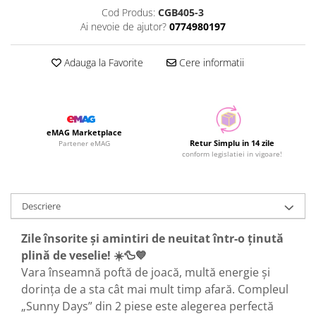
Cod Produs:
CGB405-3
Ai nevoie de ajutor?
0774980197
Adauga la Favorite
Cere informatii
eMAG Marketplace
Retur Simplu in 14 zile
Partener eMAG
conform legislatiei in vigoare!
Descriere
Zile însorite și amintiri de neuitat într-o ținută
plină de veselie! ☀️🦆💙
Vara înseamnă poftă de joacă, multă energie și
dorința de a sta cât mai mult timp afară. Compleul
„Sunny Days” din 2 piese este alegerea perfectă