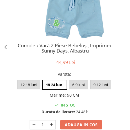
Compleu Vară 2 Piese Bebeluși, Imprimeu
Sunny Days, Albastru
44,99 Lei
Varsta
:
12-18 luni
18-24 luni
6-9 luni
9-12 luni
Marime
:
90 CM
IN STOC
Durata de livrare:
24-48 h
ADAUGA IN COS