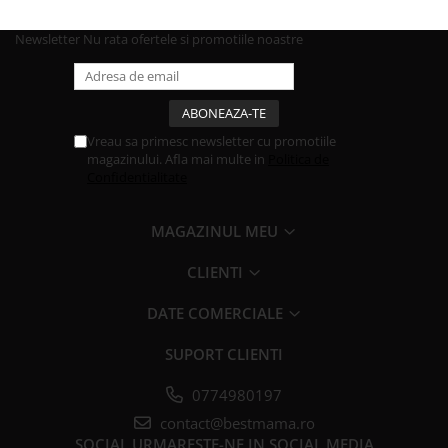
Newsletter
Nu rata ofertele si promotiile noastre
Vreau sa primesc newsletter cu promotiile
magazinului. Afla mai multe in
Politica de
Confidentialitate
MAGAZINUL MEU
CLIENTI
DATE COMERCIALE
SUPORT CLIENTI
0774980197
contact@bestmama.ro
SOCIAL
URMARESTE-NE IN SOCIAL MEDIA