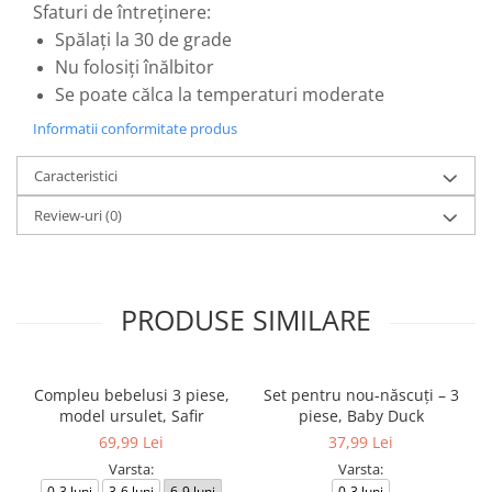
Sfaturi de întreținere:
Spălați la 30 de grade
Nu folosiți înălbitor
Se poate călca la temperaturi moderate
Informatii conformitate produs
Caracteristici
Review-uri
(0)
PRODUSE SIMILARE
Compleu bebelusi 3 piese,
Set pentru nou-născuți – 3
model ursulet, Safir
piese, Baby Duck
69,99 Lei
37,99 Lei
Varsta:
Varsta:
0-3 luni
3-6 luni
6-9 luni
0-3 luni