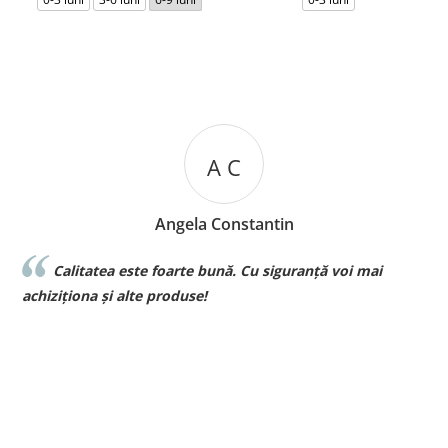
A C
Angela Constantin
Calitatea este foarte bună. Cu siguranță voi mai
l
achiziționa și alte produse!
p