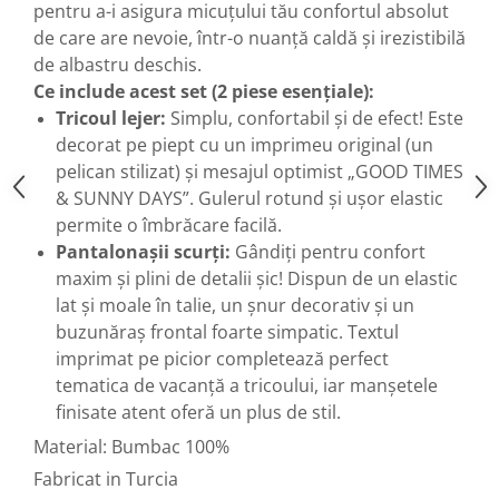
pentru a-i asigura micuțului tău confortul absolut
de care are nevoie, într-o nuanță caldă și irezistibilă
de albastru deschis.
Ce include acest set (2 piese esențiale):
Tricoul lejer:
Simplu, confortabil și de efect! Este
decorat pe piept cu un imprimeu original (un
pelican stilizat) și mesajul optimist „GOOD TIMES
& SUNNY DAYS”. Gulerul rotund și ușor elastic
permite o îmbrăcare facilă.
Pantalonașii scurți:
Gândiți pentru confort
maxim și plini de detalii șic! Dispun de un elastic
lat și moale în talie, un șnur decorativ și un
buzunăraș frontal foarte simpatic. Textul
imprimat pe picior completează perfect
tematica de vacanță a tricoului, iar manșetele
finisate atent oferă un plus de stil.
Material: Bumbac 100%
Fabricat in Turcia