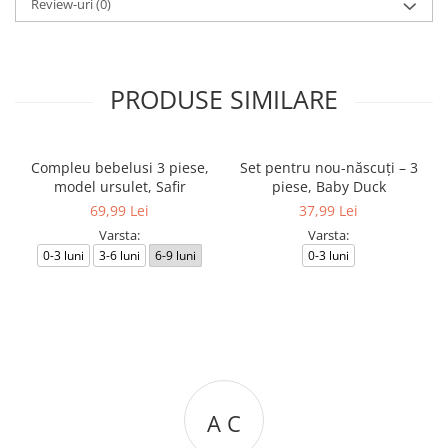
Review-uri
(0)
PRODUSE SIMILARE
Compleu bebelusi 3 piese,
Set pentru nou-născuți – 3
model ursulet, Safir
piese, Baby Duck
69,99 Lei
37,99 Lei
Varsta:
Varsta:
0-3 luni
3-6 luni
6-9 luni
0-3 luni
A C