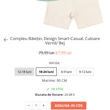
Compleu Băieței, Design Smart-Casual, Culoare
Vernil/ Bej
79,99 Lei
67,99 Lei
Varsta
:
12-18 luni
18-24 luni
6-9 luni
9-12 luni
Marime
:
90 CM
IN STOC
Durata de livrare:
24-48 h
ADAUGA IN COS