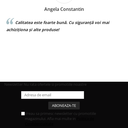
Angela Constantin
Calitatea este foarte bună. Cu siguranță voi mai
l
achiziționa și alte produse!
p
Newsletter
Nu rata ofertele si promotiile noastre
Vreau sa primesc newsletter cu promotiile
magazinului. Afla mai multe in
Politica de
Confidentialitate