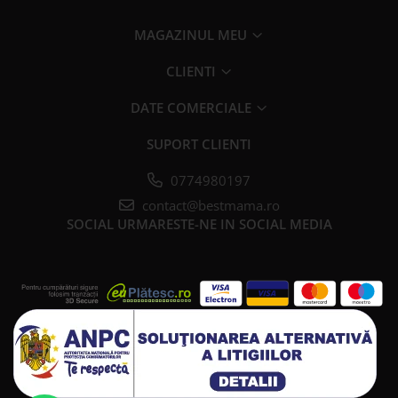
MAGAZINUL MEU
CLIENTI
DATE COMERCIALE
SUPORT CLIENTI
0774980197
contact@bestmama.ro
SOCIAL
URMARESTE-NE IN SOCIAL MEDIA