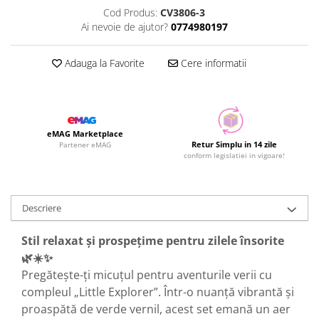
Cod Produs:
CV3806-3
Ai nevoie de ajutor?
0774980197
Adauga la Favorite
Cere informatii
eMAG Marketplace
Retur Simplu in 14 zile
Partener eMAG
conform legislatiei in vigoare!
Descriere
Stil relaxat și prospețime pentru zilele însorite
🌿☀️✨
Pregătește-ți micuțul pentru aventurile verii cu
compleul „Little Explorer”. Într-o nuanță vibrantă și
proaspătă de verde vernil, acest set emană un aer